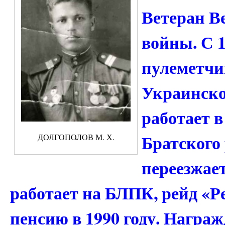
Ветеран В
войны. С 1
пулеметчи
Украинског
работает в
Братского 
ДОЛГОПОЛОВ М. Х.
переезжает
работает на БЛПК, рейд «Р
пенсию в 1990 году. Награж