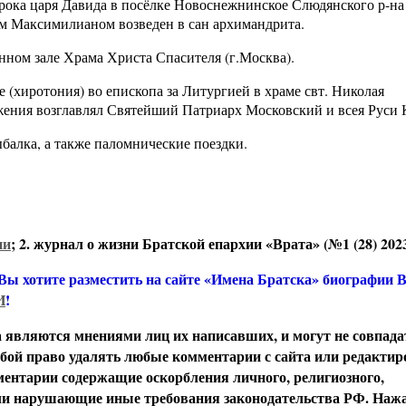
ророка царя Давида в посёлке Новоснежнинское Слюдянского р-н
м Максимилианом возведен в сан архимандрита.
онном зале Храма Христа Спасителя (г.Москва).
е (хиротония) во епископа за Литургией в храме свт. Николая
ения возглавлял Святейший Патриарх Московский и всея Руси 
алка, а также паломнические поездки.
ии
; 2. журнал о жизни Братской епархии «Врата» (№1 (28) 2023
 Вы хотите разместить на сайте «Имена Братска» биографии
И
!
вляются мнениями лиц их написавших, и могут не совпада
обой право удалять любые комментарии с сайта или редактир
ентарии содержащие оскорбления личного, религиозного,
или нарушающие иные требования законодательства РФ. Наж