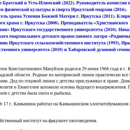
 Братский и Усть-Илимский (2022). Руководитель комиссии 
м физической культуры и спорта Иркутской епархии (2016).
ель храма Успения Божией Матери г. Иркутска (2011). Клир
го храма г. Иркутска (2008). Преподаватель «Христианского
вия» Иркутского государственного университета (2010). Нач
ого епархиального детского православного лагеря «Роднички
ик Иркутского сельскохозяйственного института (1993), Ирк
ственного университета (2010) и Хабаровской духовной семи
тин Константинович Мануйлов родился 29 июня 1968 года в г.
адской области. Родные по материнской линии практически все
ми. Дед по отцовой линии с детства прислуживал в храме. До
молитв и Евангелия заложили основы будущего воцерковления.
ием с детства была охота и рыбалка.
 № 17 г. Камышина работал на Камышинском хлопчатобумажном
яйственный институт на факультет охотоведения.