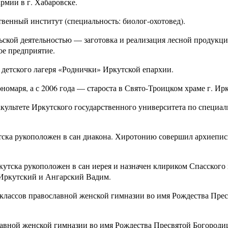
рмии в г. Хабаровске.
твенный институт (специальность: биолог-охотовед).
ьской деятельностью — заготовка и реализация лесной продукци
ое предприятие.
а детского лагеря «Роднички» Иркутской епархии.
номаря, а с 2006 года — староста в Свято-Троицком храме г. Ирк
акультете Иркутского государственного университета по специа
кутска рукоположен в сан диакона. Хиротонию совершил архиепи
ркутска рукоположен в сан иерея и назначен клириком Спасского 
Иркутский и Ангарский Вадим.
1 классов православной женской гимназии во имя Рождества Пре
лавной женской гимназии во имя Рождества Пресвятой Богороди