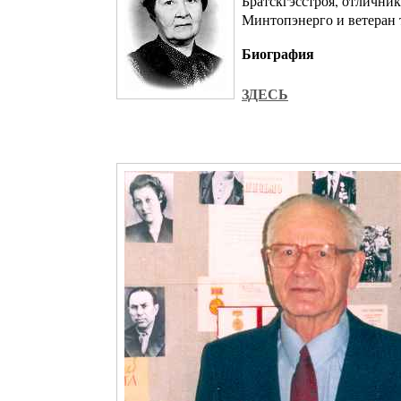
Братскгэсстроя, отлични
Минтопэнерго и ветеран 
Биография
ЗДЕСЬ