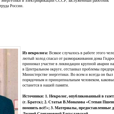
к энергетики и электрификации СССР, заслуженный работник
труда России.
Из некролога:
Всякое случалось в работе этого чело
лютый холод спасал от размораживания дома Гидро
принимал участие в ликвидации крупной аварии на
в Центральном округе, отстаивал проблемы предпр
Министерстве энергетики. Во всем и всегда он был
порядочным и принципиальным человеком, каковы
останется в нашей памяти.
Источники: 1. Некролог, опубликованный в газе
(г. Братск); 2. Статья В.Монахова «Степан Пше
помнить всё!»; 3. Материалы, предоставленные
Лидией Степановной Богуславской.