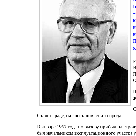
Б
«
к
и
н
П
э
Р
И
П
О
Ш
ж
С
Сталинграде, на восстановлении города.
В январе 1957 года по вызову прибыл на стро
был начальником эксплуатационного участка у