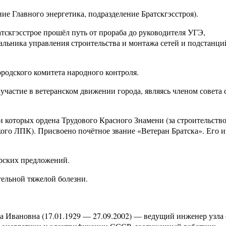
ие Главного энергетика, подразделение Братскгэсстроя).
скгэсстрое прошёл путь от прораба до руководителя УГЭ,
льника управления строительства и монтажа сетей и подстанций
ородского комитета народного контроля.
участие в ветеранском движении города, являясь членом совета
 которых ордена Трудового Красного Знамени (за строительство
кого ЛПК). Присвоено почётное звание «Ветеран Братска». Его 
орских предложений.
тельной тяжелой болезни.
 Ивановна (17.01.1929 — 27.09.2002) — ведущий инженер узла 