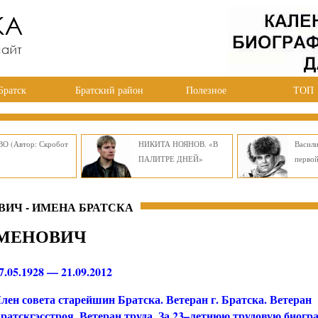
Братск
Братский район
Полезное
ТОП
О (Автор: Скробот
НИКИТА НОЯНОВ. «В
Васил
ПАЛИТРЕ ДНЕЙ»
перво
ИЧ - ИМЕНА БРАТСКА
ЕМЕНОВИЧ
7.05.1928 — 21.09.2012
лен совета старейшин Братска. Ветеран г. Братска. Ветеран
ратскгэсстроя. Ветеран труда. За 23–летнюю трудовую биогр