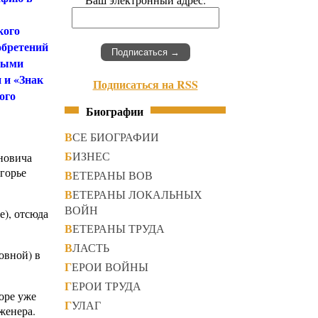
кого
обретений
нными
 и «Знак
Подписаться на RSS
ого
Биографии
ВСЕ БИОГРАФИИ
БИЗНЕС
новича
огорье
ВЕТЕРАНЫ ВОВ
ВЕТЕРАНЫ ЛОКАЛЬНЫХ
ВОЙН
е), отсюда
ВЕТЕРАНЫ ТРУДА
ВЛАСТЬ
овной) в
ГЕРОИ ВОЙНЫ
ГЕРОИ ТРУДА
оре уже
ГУЛАГ
женера.