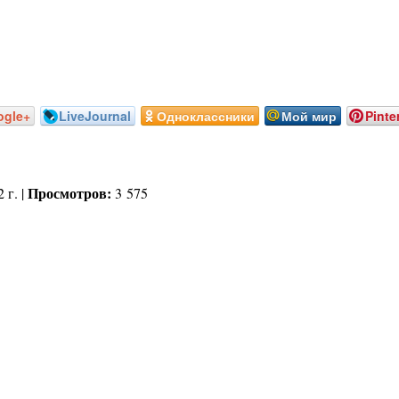
ogle+
LiveJournal
Одноклассники
Мой мир
Pinte
Просмотров:
 г. |
3 575