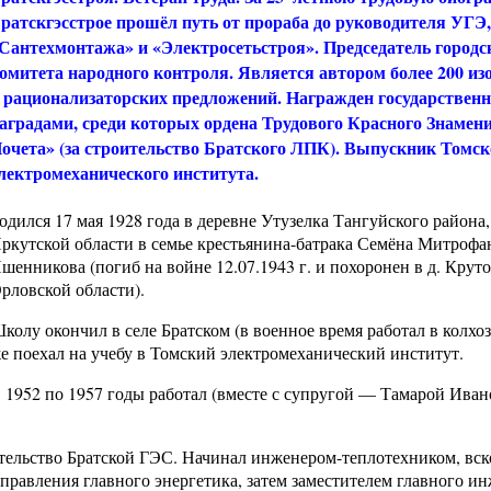
ратскгэсстрое прошёл путь от прораба до руководителя УГЭ,
Сантехмонтажа» и «Электросетьстроя». Председатель городс
омитета народного контроля. Является автором более 200 из
 рационализаторских предложений. Награжден государстве
аградами, среди которых ордена Трудового Красного Знамени
очета» (за строительство Братского ЛПК). Выпускник Томск
лектромеханического института.
одился 17 мая 1928 года в деревне Утузелка Тангуйского района,
ркутской области в семье крестьянина-батрака Семёна Митрофа
шенникова (погиб на войне 12.07.1943 г. и похоронен в д. Крут
рловской области).
колу окончил в селе Братском (в военное время работал в колхоз
е поехал на учебу в Томский электромеханический институт.
 1952 по 1957 годы работал (вместе с супругой — Тамарой Иван
ительство Братской ГЭС. Начинал инженером-теплотехником, вск
правления главного энергетика, затем заместителем главного ин