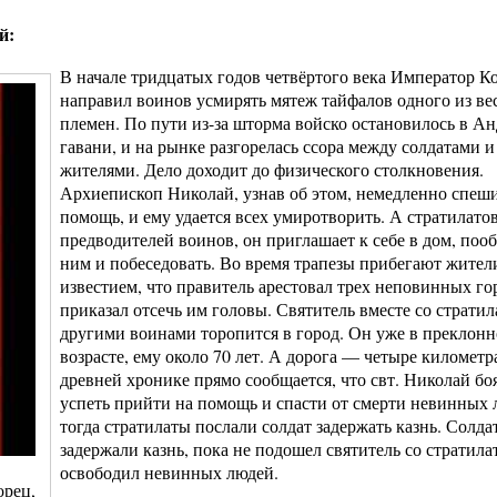
й:
В начале тридцатых годов четвёртого века Император К
направил воинов усмирять мятеж тайфалов одного из ве
племен. По пути из-за шторма войско остановилось в А
гавани, и на рынке разгорелась ссора между солдатами 
жителями. Дело доходит до физического столкновения.
Архиепископ Николай, узнав об этом, немедленно спеши
помощь, и ему удается всех умиротворить. А стратилатов
предводителей воинов, он приглашает к себе в дом, пооб
ним и побеседовать. Во время трапезы прибегают жител
известием, что правитель арестовал трех неповинных го
приказал отсечь им головы. Святитель вместе со стратил
другими воинами торопится в город. Он уже в преклон
возрасте, ему около 70 лет. А дорога — четыре километра
древней хронике прямо сообщается, что свт. Николай бо
успеть прийти на помощь и спасти от смерти невинных 
тогда стратилаты послали солдат задержать казнь. Солда
задержали казнь, пока не подошел святитель со стратила
освободил невинных людей.
орец,