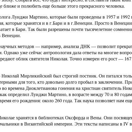
е ближе и полюбить еще больше этого прекрасного человека.
олога Луиджи Мартино, которые были проведены в 1957 и 1992 
, которые хранятся и в г.Бари и в г.Венеции. Просто в Венеции
хватает в Бари. Так были разрешены почти тысячелетние сомнени
в Венеции.
 научных методов — например, анализа ДНК — позволит прекра
. Однако уже сейчас антропология дала ответы на многие вопро
ередают облик святителя Николая. Точно измерен его рост — 167
то Николай Мирликийский был строгий постник. Он питался толь
ктерными для того, кто довольно долго пробыл в заключении. П
то во времена Диоклетианова гонения на христиан святитель Ник
 как определил Луиджи Мартино, в возрасте между 70 и 80 годам
ремя его рождения: около 260 года. Так наука позволяет нам ещ
Николае хранятся в библиотеках Оксфорда и Вены. Они посвящ
ачальники в Византийской империи. Эти тексты написаны в IV в