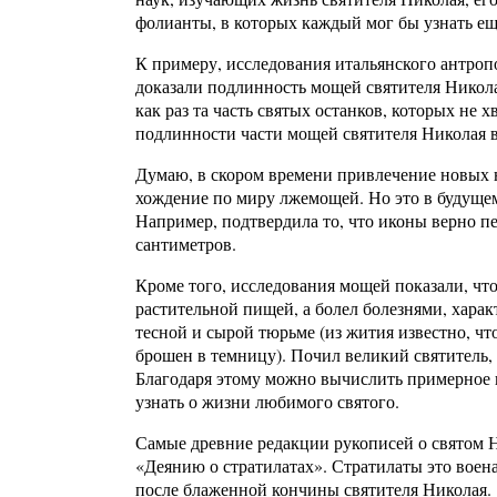
фолианты, в которых каждый мог бы узнать ещ
К примеру, исследования итальянского антроп
доказали подлинность мощей святителя Николая
как раз та часть святых останков, которых не 
подлинности части мощей святителя Николая 
Думаю, в скором времени привлечение новых
хождение по миру лжемощей. Но это в будущем
Например, подтвердила то, что иконы верно п
сантиметров.
Кроме того, исследования мощей показали, ч
растительной пищей, а болел болезнями, хара
тесной и сырой тюрьме (из жития известно, ч
брошен в темницу). Почил великий святитель,
Благодаря этому можно вычислить примерное в
узнать о жизни любимого святого.
Самые древние редакции рукописей о святом 
«Деянию о стратилатах». Стратилаты это воен
после блаженной кончины святителя Николая.