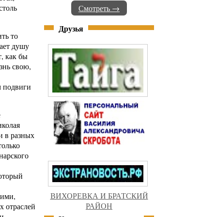
столь
Смотреть →
Друзья
ить то
гает душу
, как бы
знь свою,
м подвиги
е
иколая
и в разных
только
нарского
который
ВИХОРЕВКА И БРАТСКИЙ
кими,
РАЙОН
х отраслей
и,