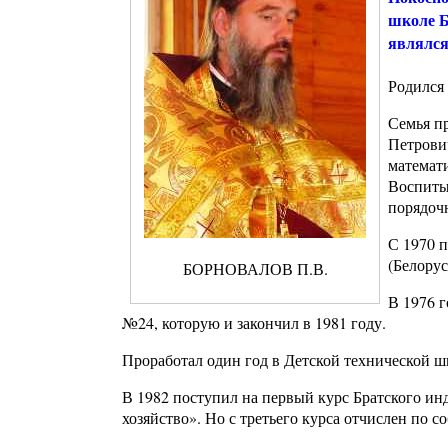
школе Б
являлся
Родился 
Семья п
Петрови
математи
Воспиты
порядочн
С 1970 
(Белорус
БОРНОВАЛОВ П.В.
В 1976 г
№24, которую и закончил в 1981 году.
Проработал один год в Детской технической ш
В 1982 поступил на первый курс Братского и
хозяйство». Но с третьего курса отчислен по 