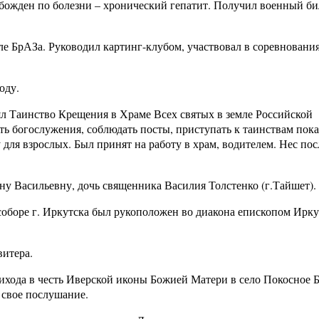
божден по болезни – хронический гепатит. Получил военный би
е БрАЗа. Руководил картинг-клубом, участвовал в соревнования
оду.
ял Таинство Крещения в Храме Всех святых в земле Российской
ть богослужения, соблюдать посты, приступать к таинствам пок
для взрослых. Был принят на работу в храм, водителем. Нес по
ну Васильевну, дочь священника Василия Толстенко (г.Тайшет).
соборе г. Иркутска был рукоположен во диакона епископом Ирк
витера.
рихода в честь Иверской иконы Божией Матери в село Покосное 
 свое послушание.