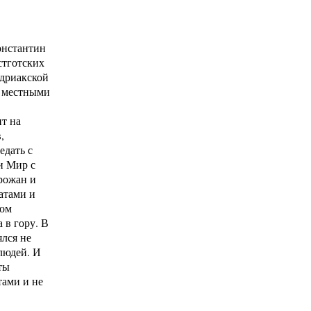
онстантин
стготских
ндриакской
и местными
т на
,
едать с
и Мир с
рожан и
атами и
ном
 в гору. В
ялся не
людей. И
ты
тами и не