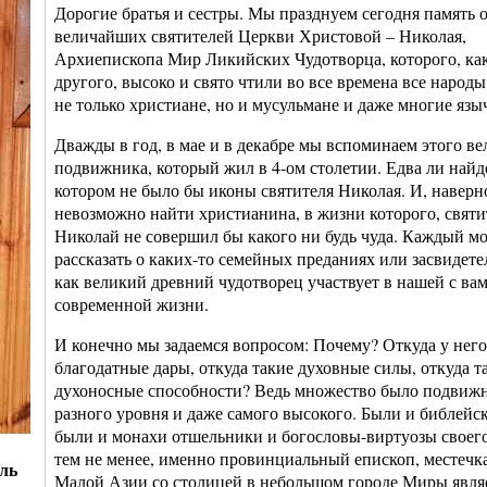
Дорогие братья и сестры. Мы празднуем сегодня память 
величайших святителей Церкви Христовой – Николая,
Архиепископа Мир Ликийских Чудотворца, которого, ка
другого, высоко и свято чтили во все времена все народы
не только христиане, но и мусульмане и даже многие язы
Дважды в год, в мае и в декабре мы вспоминаем этого ве
подвижника, который жил в 4-ом столетии. Едва ли найде
котором не было бы иконы святителя Николая. И, наверн
невозможно найти христианина, в жизни которого, святи
Николай не совершил бы какого ни будь чуда. Каждый м
рассказать о каких-то семейных преданиях или засвидете
как великий древний чудотворец участвует в нашей с ва
современной жизни.
И конечно мы задаемся вопросом: Почему? Откуда у него
благодатные дары, откуда такие духовные силы, откуда т
духоносные способности? Ведь множество было подвижн
разного уровня и даже самого высокого. Были и библейск
были и монахи отшельники и богословы-виртуозы своего
тем не менее, именно провинциальный епископ, местечк
ль
Малой Азии со столицей в небольшом городе Миры являе