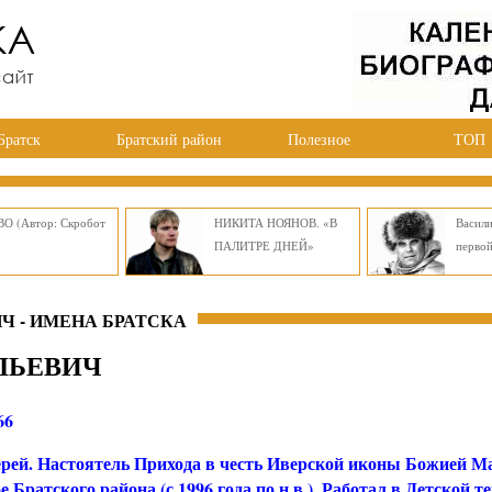
Братск
Братский район
Полезное
ТОП
О (Автор: Скробот
НИКИТА НОЯНОВ. «В
Васил
ПАЛИТРЕ ДНЕЙ»
перво
Ч - ИМЕНА БРАТСКА
ЛЬЕВИЧ
66
рей. Настоятель Прихода в честь Иверской иконы Божией Ма
 Братского района (с 1996 года по н.в.). Работал в Детской т