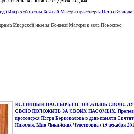
орых взят на воспитание из Детского дома.
хода Иверской иконы Божией Матери протоиерея Петра Борнова
храма Иверской иконы Божией Матери в селе Покосное
ИСТИННЫЙ ПАСТЫРЬ ГОТОВ ЖИЗНЬ СВОЮ, Д
СВОЮ ПОЛОЖИТЬ ЗА СВОИХ ПАСОМЫХ. Пропов
протоиерея Петра Борновалова в день памяти Святит
Николая, Мир Ликийских Чудотворца ( 19 декабря 201