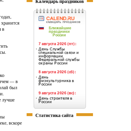
Календарь праздников
годах,
 хранится
я в
тить
сы.
ко
ричем — в
олай был
и.
е лучше
Статистика сайта
ены
еке, вскоре