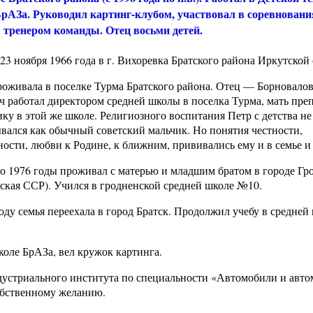
рАЗа. Руководил картинг-клубом, участвовал в соревновани
 тренером команды. Отец восьми детей.
23 ноября 1966 года в г. Вихоревка Братского района Иркутской 
роживала в поселке Турма Братского района. Отец — Борновало
ч работал директором средней школы в поселка Турма, мать пре
ку в этой же школе. Религиозного воспитания Петр с детства не
вался как обычный советский мальчик. Но понятия честности,
ости, любви к Родине, к ближним, прививались ему и в семье и
по 1976 годы проживал с матерью и младшим братом в городе Гр
ская ССР). Учился в гродненской средней школе №10.
оду семья переехала в город Братск. Продолжил учебу в средней
коле БрАЗа, вел кружок картинга.
ндустриального института по специальности «Автомобили и авт
собственному желанию.