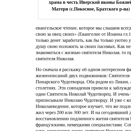
храма в честь Иверской иконы Божие
Матери (с.Покосное, Братского р-на)
евангельское чтение, которое мы слышим всегд
свою за овец своих» (Евангелие от Иоанна гл.
только денег заработать, как бы только уютно
душу свою положить за своих пасомых. Как не 
знакомиться с жизнью святителя Николая, то п
святителя Николая.
Но сначала я расскажу об одном интересном фа
жизнеописаний двух подвижников: Святителя 
Пинарского Чудотворца. Оба родом из Ликии, 
столетиях. Эти совпадения привели к заблужд
один Святитель Николай Чудотворец. И очень 
приписывали Николаю Чудотворцу. И уже с кон
Николаеведение, которое изучает, что же подл
жил через 200 или 300 лет. И на сегодняшний 
восстановлению подлинного жития святителя Н
французскими, немецкими специалистами. Собр
наук, изучающих жизнь святителя Николая, его 