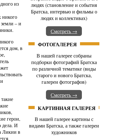
одного из
людях (становление и события
Братска, интервью и фильмы о
к никого
людях и коллективах)
 земли – и
чники.
Смотреть →
ликого
ФОТОГАЛЕРЕЯ
тся дом, в
ое,
В нашей галерее собраны
тель
подборки фотографий Братска
ожет
по различной тематике (виды
льствовать
старого и нового Братска,
ми
галереи фотографов)
Смотреть →
 такие
акие
КАРТИННАЯ ГАЛЕРЕЯ
иков,
ие герои,
В нашей галерее картины с
 дела. И
видами Братска, а также галереи
а Ликии в
художников
тся,