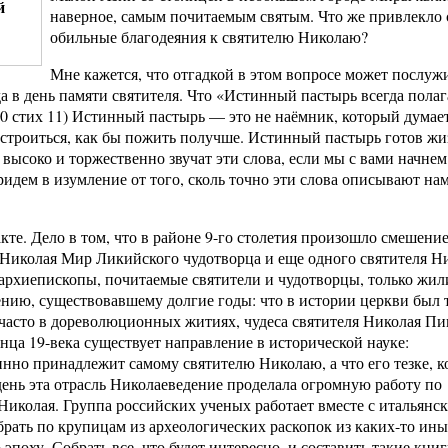
й
наверное, самым почитаемым святым. Что же привлекло 
обильные благодеяния к святителю Николаю?
Мне кажется, что отгадкой в этом вопросе может послуж
а в день памяти святителя. Что «Истинный пастырь всегда пола
10 стих 11) Истинный пастырь — это не наёмник, который думает
 устроиться, как бы пожить получше. Истинный пастырь готов жи
высоко и торжественно звучат эти слова, если мы с вами начнем
ридем в изумление от того, сколь точно эти слова описывают на
кте. Дело в том, что в районе 9-го столетия произошло смешени
Николая Мир Ликийского чудотворца и еще одного святителя Н
архиепископы, почитаемые святители и чудотворцы, только жил
ению, существовавшему долгие годы: что в истории церкви был 
часто в дореволюционных житиях, чудеса святителя Николая Пи
ца 19-века существует направление в исторической науке:
инно принадлежит самому святителю Николаю, а что его тезке, 
день эта отрасль Николаеведение проделала огромную работу по
иколая. Группа российских ученых работает вместе с итальянс
ать по крупицам из археологических раскопок из каких-то ины
эпоху. Собрать все, что будет интересно, и составить такие книг