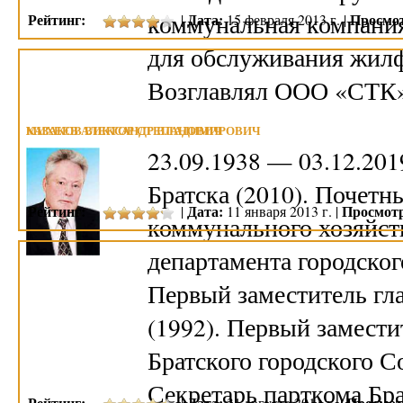
коммунальная компания»
Рейтинг:
Дата:
Просмо
|
15 февраля 2013 г. |
для обслуживания жилф
Возглавлял ООО «СТК»
КАЗАКОВ ВИКТОР СТЕПАНОВИЧ
МИХЕЕВ АЛЕКСАНДР ВЛАДИМИРОВИЧ
23.09.1938 — 03.12.20
Братска (2010). Почет
Рейтинг:
Дата:
Просмот
|
11 января 2013 г. |
коммунального хозяйств
департамента городског
Первый заместитель гл
(1992). Первый замести
Братского городского С
Секретарь парткома Бра
Рейтинг:
Дата:
Просмот
|
31 августа 2011 г. |