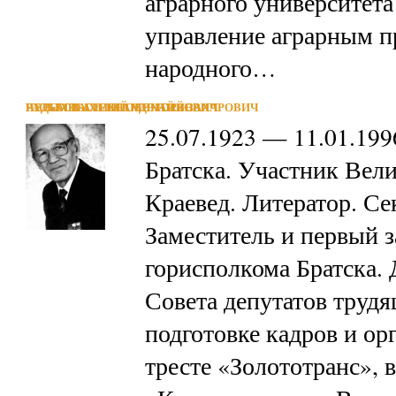
аграрного университет
управление аграрным п
народного…
РУДЫХ ВАСИЛИЙ МИХАЙЛОВИЧ
ГАСЬКОВ АЛЕКСАНДР ЮРЬЕВИЧ
ЧЕРЕМНЫХ ИННОКЕНТИЙ ЗАХАРОВИЧ
25.07.1923 — 11.01.19
Братска. Участник Вел
Краевед. Литератор. С
Заместитель и первый з
горисполкома Братска. 
Совета депутатов трудя
подготовке кадров и ор
тресте «Золототранс»,