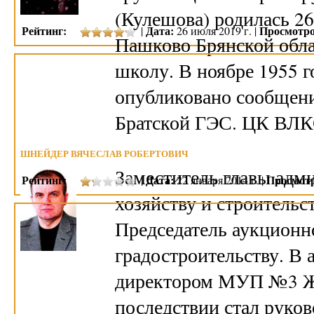
(Кулешова) родилась 26
Рейтинг:
Дата:
Просмотро
|
26 июля 2019 г. |
Пашково Брянской обла
школу. В ноябре 1955 г
опубликовано сообщени
Братской ГЭС. ЦК ВЛК
ШНЕЙДЕР ВЯЧЕСЛАВ РОБЕРТОВИЧ
Заместитель главы адм
Рейтинг:
Дата:
Просмот
|
22 января 2014 г. |
хозяйству и строительст
Председатель аукционн
градостроительству. В 
директором МУП №3 ЖК
последствии стал руко