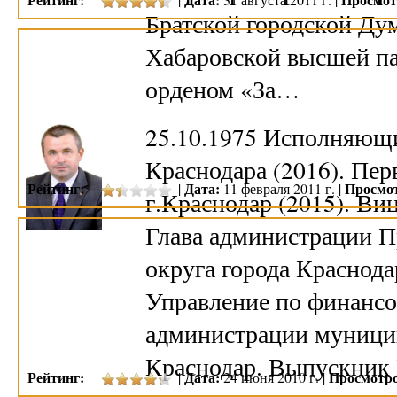
Братской городской Ду
Хабаровской высшей п
орденом «За…
25.10.1975 Исполняющи
Краснодара (2016). Пе
Рейтинг:
Дата:
Просмо
|
11 февраля 2011 г. |
г.Краснодар (2015). Ви
Глава администрации П
округа города Краснодар
Управление по финанс
администрации муницип
Краснодар. Выпускник 
Рейтинг:
Дата:
Просмотро
|
24 июня 2010 г. |