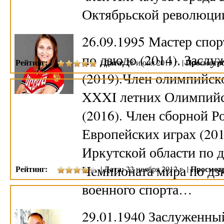
Октябрьской революци
26.09.1995 Мастер спо
по дзюдо (2014). Заслу
Рейтинг:
Дата:
Просмотро
|
28 июня 2013 г. |
(2019).Член олимпийск
XXXI летних Олимпийс
(2016). Член сборной Р
Европейских играх (20
Иркутской области по д
Чемпионата мира по дз
Рейтинг:
Дата:
Просмот
|
22 ноября 2012 г. |
военного спорта…
29.01.1940 Заслуженны