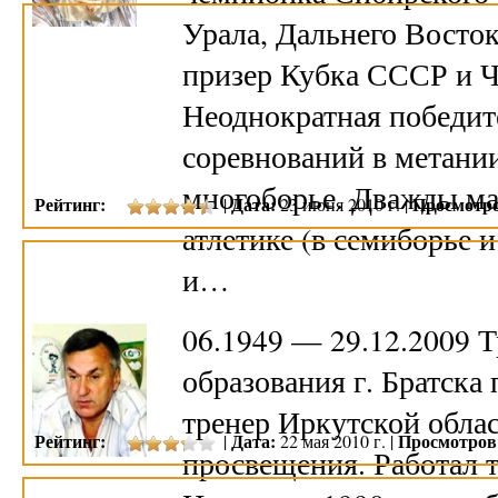
Урала, Дальнего Восток
призер Кубка СССР и 
Неоднократная победит
соревнований в метании
многоборье. Дважды ма
Рейтинг:
Дата:
Просмотро
|
23 июня 2010 г. |
атлетике (в семиборье 
и…
06.1949 — 29.12.2009
образования г. Братска
тренер Иркутской облас
Рейтинг:
Дата:
Просмотров
|
22 мая 2010 г. |
просвещения. Работал тр