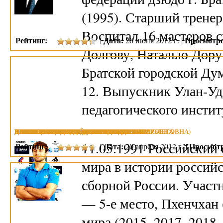
(1995). Старший тренер
Воспитал 16 мастеров 
Рейтинг:
Дата:
Просмотро
|
20 июня 2012 г. |
Долгову, Наталью Дору
Братской городской Дум
12. Выпускник Улан-Уд
педагогического инстит
ПАВЛИЧЕНКО СЕМЕН АЛЕКСАНДРОВИЧ
КАСЬЯНОВ АЛЕКСАНДР ВЛАДИМИРОВИЧ
КУЗНЕЦОВА АЛЕСЯ ВЯЧЕСЛАВОВНА
АКИНИН АЛЕКСАНДР СЕРГЕЕВИЧ
ПОЧИТАЕВА ИРИНА ДМИТРИЕВНА
КИТАЕВА (ЩЕРБАКОВА) НАТАЛЬЯ ВИКТОРОВНА
КОСАРЕВ ГЕННАДИЙ ИЛЛАРИОНОВИЧ
КРАСНОВ ВЛАДИМИР АЛЕКСАНДРОВИЧ
ДЖЕССИКА ЛОНГ (КИРИЛЛОВА ТАТЬЯНА ОЛЕГОВНА)
11.05.1991 Российский
Рейтинг:
Дата:
Просмот
|
20 апреля 2012 г. |
мира в истории российс
сборной России. Участ
— 5-е место, Пхенчхан 
мира (2015, 2017, 2018