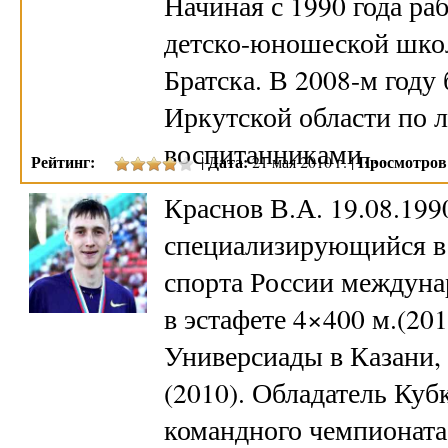
Начиная с 1990 года ра
детско-юношеской шко
Братска. В 2008-м год
Иркутской области по л
воспитанниками…
Рейтинг:
Дата:
Просмотров
|
21 мая 2010 г. |
Краснов В.А. 19.08.199
специализирующийся в 
спорта России междуна
в эстафете 4×400 м.(20
Универсиады в Казани,
(2010). Обладатель Куб
командного чемпионата 