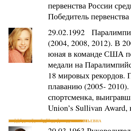
первенства России сред
Победитель первенства
29.02.1992 Паралимпи
(2004, 2008, 2012). В 20
юная в команде США по
медали на Паралимпийс
18 мировых рекордов. 
плаванию (2005- 2010)
спортсменка, выигравш
Union’s Sullivan Awar
МЕДВЕДЕВ ИННОКЕНТИЙ ПЕТРОВИЧ
АБЛАМСКИЙ ВЛАДИМИР ПАВЛОВИЧ
МОЛЯКОВ (МОЛЯК) ВАДИМ ВАДИМОВИЧ
КЛИМОВ КОНСТАНТИН ВАЛЕРЬЕВИЧ
КНЕЙБ ВИКТОР ИВАНОВИЧ
ФИЛИППОВ СЕРГЕЙ ВИКТОРОВИЧ
КАЙДАШ АНДРЕЙ АНАТОЛЬЕВИЧ
ПАНКОВА (НИКУЛИНА) МАРИНА АНАТОЛЬЕВНА
ПОЛИКАНОВ РОМАН ИЛЬИЧ
ЛИСИЦА АНАТОЛИЙ ВЛАДИМИРОВИЧ
ЗУБКОВ АЛЕКСАНДР ЮРЬЕВИЧ
БАЛЯЙКИН ЕВГЕНИЙ ВИКТОРОВИЧ
20.03.1963 Руководител