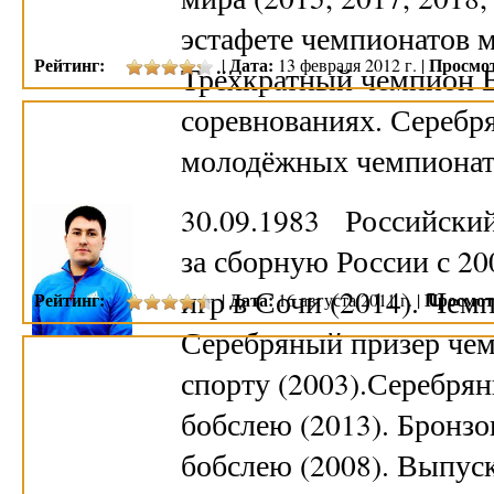
эстафете чемпионатов м
Рейтинг:
Дата:
Просмо
|
13 февраля 2012 г. |
Трёхкратный чемпион 
соревнованиях. Серебр
молодёжных чемпиона
30.09.1983 Российский
за сборную России с 2
игр в Сочи (2014). Чем
Рейтинг:
Дата:
Просмот
|
16 августа 2011 г. |
Серебряный призер чем
спорту (2003).Серебря
бобслею (2013). Бронз
бобслею (2008). Выпус