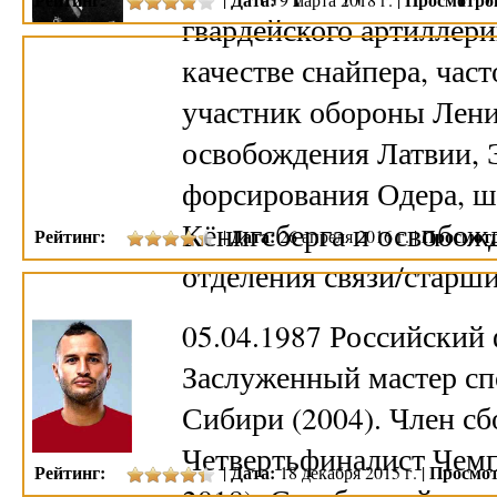
гвардейского артиллери
качестве снайпера, част
участник обороны Ленин
освобождения Латвии, 
форсирования Одера, ш
Кёнигсберга и освобож
Рейтинг:
Дата:
Просмот
|
26 апреля 2016 г. |
отделения связи/старш
05.04.1987 Российский 
Заслуженный мастер спо
Сибири (2004). Член сб
Четвертьфиналист Чемп
Рейтинг:
Дата:
Просмот
|
18 декабря 2015 г. |