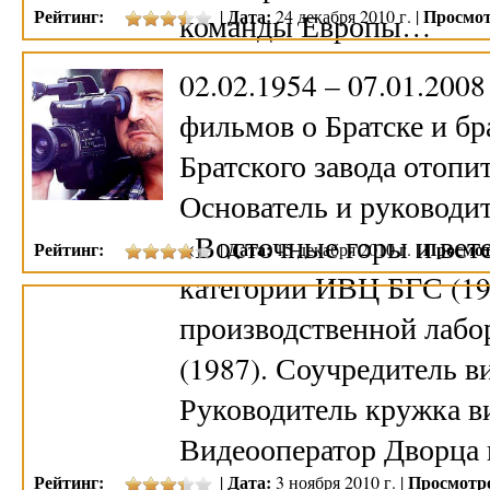
Рейтинг:
Дата:
Просмот
|
24 декабря 2010 г. |
команды Европы…
02.02.1954 – 07.01.200
фильмов о Братске и б
Братского завода отопи
Основатель и руководи
«Восточные горы и вет
Рейтинг:
Дата:
Просмот
|
15 декабря 2010 г. |
категории ИВЦ БГС (19
производственной лабо
(1987). Соучредитель в
Руководитель кружка в
Видеооператор Дворца
Рейтинг:
Дата:
Просмотр
|
3 ноября 2010 г. |