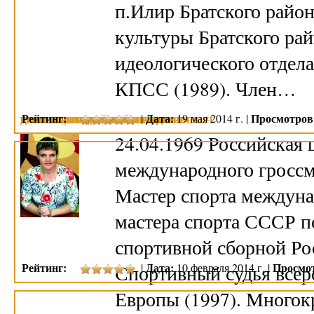
п.Илир Братского район
культуры Братского рай
идеологического отдела
КПСС (1989). Член…
Рейтинг:
Дата:
Просмотров
|
19 мая 2014 г. |
САВИНА (СУРОВА) НОНА ВАЛЕРЬЕВНА
ГОГОЛИЦЫН АЛЕКСЕЙ ВЛАДИМИРОВИЧ
ДОЛГОВА ИРИНА ЮРЬЕВНА
ГЕНЗЕЛЬ ВЛАДИМИР ЛЕОНИДОВИЧ
ЕГОРОВ НИКОЛАЙ АЛЕКСЕЕВИЧ
24.04.1969 Российская
международного гроссм
Мастер спорта междуна
мастера спорта СССР п
спортивной сборной Ро
Рейтинг:
Дата:
Просмо
Спортивный судья всер
|
10 февраля 2014 г. |
Европы (1997). Многок