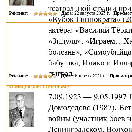
театральной студии пр
Рейтинг:
Дата:
Просмот
|
22 августа 2025 г. |
«Кубок Гиппократа» (20
актёра: «Василий Тёрк
«Зинуля», «Играем…Ха
болезнь», «Самоубийца»
бабушка, Илико и Иллар
сыграл…
Рейтинг:
Дата:
Просмотр
|
1 апреля 2021 г. |
КУЗНЕЦОВ ОЛЕГ СТЕПАНОВИЧ
7.09.1923 — 9.05.1997
Домодедово (1987). Ве
войны (участник боев н
Ленинградском, Волхов