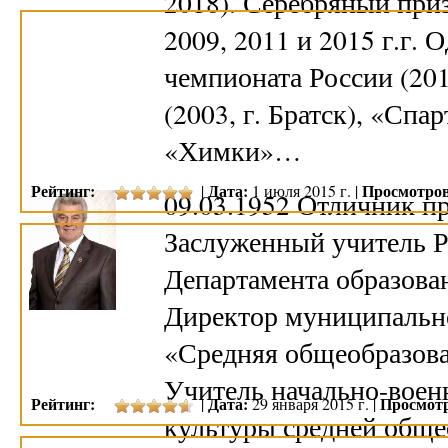
2018). Серебряный приз
2009, 2011 и 2015 г.г.
чемпионата России (201
(2003, г. Братск), «Спар
«Химки»…
Рейтинг:
Дата:
Просмотров
|
1 июля 2015 г. |
09.03.1952 Отличник п
Заслуженный учитель Р
Департамента образован
Директор муниципально
«Средняя общеобразова
Учитель начально-воен
Рейтинг:
Дата:
Просмот
|
29 января 2015 г. |
культуры средней общ