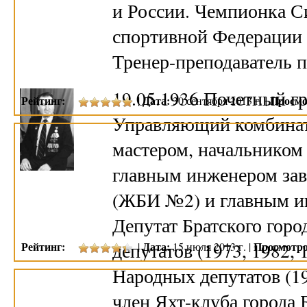
и России. Чемпионка С
спортивной Федерации 
Тренер-преподаватель
19.05.1936 Почетный гр
Рейтинг:
Дата:
Просмо
|
30 сентября 2013 г. |
Управляющий комбината
мастером, начальником 
главным инженером зав
(ЖБИ №2) и главным и
Депутат Братского гор
депутатов (1973, 1982,
Рейтинг:
Дата:
Просмотро
|
15 июля 2013 г. |
Народных депутатов (19
член Яхт-клуба города 