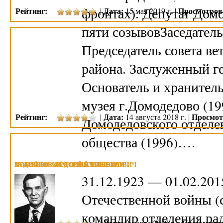
фронтах). Депутат Домо
Рейтинг:
Дата:
Просмотров
|
15 мая 2019 г. |
пяти созывовЗаседатель
Председатель совета ве
района. Заслуженный ге
Основатель и хранител
музея г.Домодедово (19
Рейтинг:
Дата:
Просмот
|
14 августа 2018 г. |
Домодедовского отделе
общества (1996)….
ФОМЕНКО АНАТОЛИЙ ВИКТОРОВИЧ
КУДРЯШОВ ФЁДОР ВАСИЛЬЕВИЧ
ПОБОЙКО АЛЕКСЕЙ ВАСИЛЬЕВИЧ
31.12.1923 — 01.02.20
Отечественной войны (с
командир отделения ра
Рейтинг:
Дата:
Просмотро
|
9 марта 2018 г. |