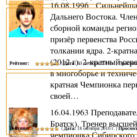
16.08.1996 Сильнейша
Дальнего Востока. Чле
сборной команды регио
призёр первенства Росс
толкании ядра. 2-крат
(2012 г). 2-кратный с
Рейтинг:
Дата:
Просмот
|
30 октября 2010 г. |
в многоборье и техниче
кратная Чемпионка пер
своей…
16.04.1963 Преподав
Братск). Тренер высшей
Рейтинг:
Дата:
Просмот
|
18 октября 2010 г. |
чемпионка Сибирского 