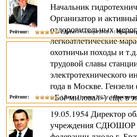
Начальник гидротехнич
Организатор и активны
оздоровительных меро
Рейтинг:
Дата:
Просмот
|
14 ноября 2012 г. |
легкоатлетические мар
охотничьи походы и т.д
трудовой славы станци
электротехнического ин
года в Москве. Гензели 
«Бог миловал») еще в 
Рейтинг:
Дата:
Просмотро
|
21 июня 2012 г. |
19.05.1954 Директор об
учреждения СДЮШОР «
федерации дзюдо г. Бра