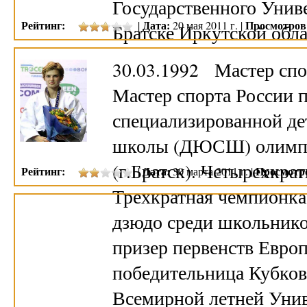
Государственного Унив
Рейтинг:
Дата:
Просмотров
|
20 мая 2011 г. |
Братске Иркутской об
30.03.1992 Мастер спо
Мастер спорта России 
специализированной д
школы (ДЮСШ) олимпий
(г.Братск). Четырехкра
Рейтинг:
Дата:
Просмотр
|
30 марта 2011 г. |
Трехкратная чемпионка
дзюдо среди школьнико
призер первенств Евро
победительница Кубков
Всемирной летней Униве