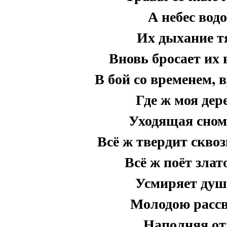
А небес вод
Их дыхание т
Вновь бросает их 
В бой со временем,
Где ж моя дер
Уходящая сном
Всё ж твердит сквоз
Всё ж поёт зла
Усмиряет душ
Молодою расс
Наполняя от