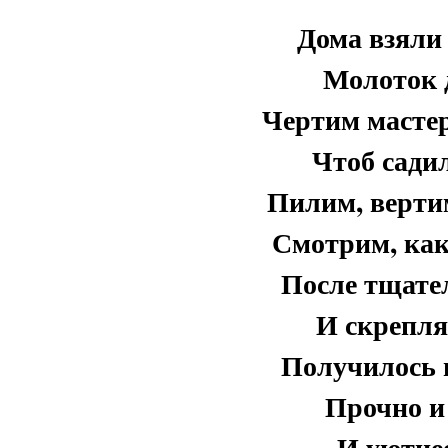
Дома взяли 
Молоток д
Чертим мастер
Чтоб садил
Пилим, верти
Смотрим, ка
После тщате
И скрепля
Получилось в
Прочно и
И уютнее