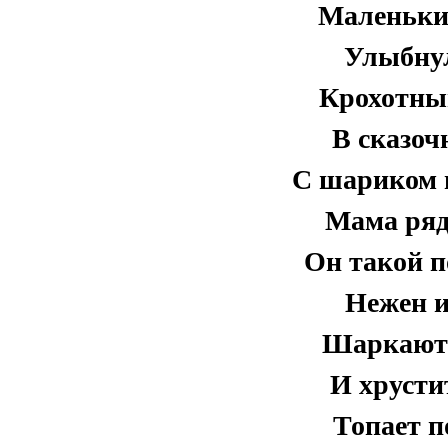
Маленьки
Улыбнул
Крохотны
В сказоч
С шариком 
Мама ряд
Он такой 
Нежен и
Шаркают 
И хрусти
Топает п