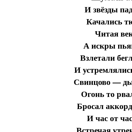
И звёзды пад
Качались тю
Читая век
А искры пья
Взлетали бег
И устремлялис
Свинцово — ды
Огонь то рвал
Бросал аккорд
И час от ча
Встречая утре