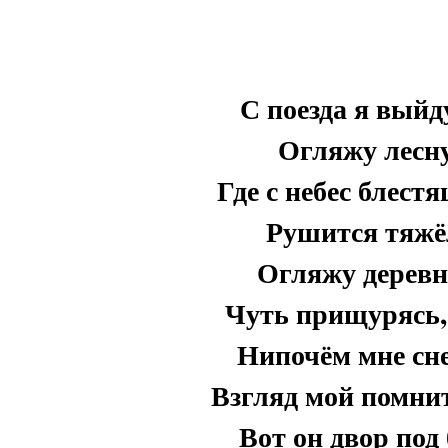
С поезда я выйд
Огляжу лесну
Где с небес блес
Рушится тяжё
Огляжу деревн
Чуть прищурясь,
Нипочём мне сн
Взгляд мой помнит 
Вот он двор под