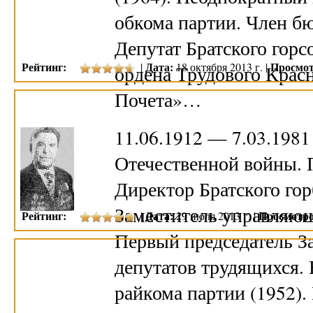
обкома партии. Член б
Депутат Братского горс
Рейтинг:
Дата:
Просмот
|
18 октября 2013 г. |
ордена Трудового Красн
Почета»…
11.06.1912 — 7.03.198
Отечественной войны. 
Директор Братского гор
Заместитель управляющ
Рейтинг:
Дата:
Просмотро
|
29 июля 2013 г. |
Первый председатель З
депутатов трудящихся. 
райкома партии (1952).