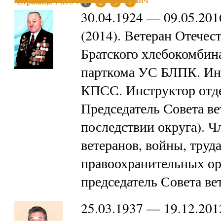
ОРЛОВ ИВАН ВАСИЛЬЕВИЧ
РЫХАЛЬСКИЙ ВЛАДИМИР АЛЕКСЕЕВИЧ
ЛИПИНА ТАТЬЯНА ИВАНОВНА
СЕМЁНОВ АЛЕКСАНДР НИКОЛАЕВИЧ
ШНЕЙДЕР ВЯЧЕСЛАВ РОБЕРТОВИЧ
МАЗУРЕНКО НИКОЛАЙ МАРКОВИЧ
ПУДЛИН ПАВЕЛ ОСКАРОВИЧ
ПАНИН ВАСИЛИЙ МИХАЙЛОВИЧ
КАРГИНА ГАЛИНА МИХАЙЛОВНА
Страница 1 из 3
1
2
3
»
30.04.1924 — 09.05.20
(2014). Ветеран Отечес
Братского хлебокомбина
парткома УС БЛПК. Инс
КПСС. Инструктор отде
Председатель Совета ве
последствии округа). Ч
ветеранов, войны, труд
правоохранительных ор
председатель Совета в
25.03.1937 — 19.12.20