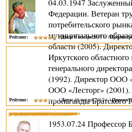
04.03.1947 Заслуженны
Федерации. Ветеран тру
потребительского рынк
муниципального образо
Рейтинг:
Дата:
Просмотр
|
8 ноября 2017 г. |
области (2005). Директ
Иркутского областного 
генерального директор
(1992). Директор ООО 
ООО «Лесторг» (2001).
пропаганды Братског
Рейтинг:
Дата:
Просмот
|
19 января 2017 г. |
МАМАЕВ ЛЕОНИД АЛЕКСЕЕВИЧ
ГЕОРГИЕВСКИЙ СЕРГЕЙ ИВАНОВИЧ
ПОПОВ ГЕОРГИЙ ИВАНОВИЧ
ПОБОЙКО АЛЕКСЕЙ ВАСИЛЬЕВИЧ
РОТФОРТ МИХАИЛ СЕМЕНОВИЧ
СЯБРЕНКО НИКОЛАЙ СЕМЕНОВИЧ
ШПЕТ АНАТОЛИЙ ХРИСТИАНОВИЧ
ДУБЫНИН ИВАН МИХАЙЛОВИЧ
1953.07.24 Профессор Б