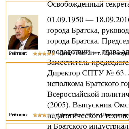
Освобожденный секре
01.09.1950 — 18.09.20
города Братска, руково
города Братска. Предсе
последствии — глава а
Рейтинг:
Дата:
Просмотров
|
9 июля 2014 г. |
Заместитель председате
Директор СПТУ № 63. 
исполкома Братского го
Всероссийской политич
(2005). Выпускник Омс
педагогического техник
Рейтинг:
Дата:
Просмотров
|
30 мая 2014 г. |
и Братского индустриа