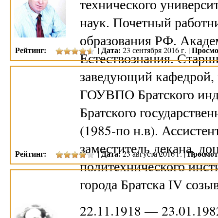
технического университ
наук. Почетный работн
образования РФ. Акад
Рейтинг:
Дата:
Просмо
|
23 сентября 2016 г. |
Естествознания. Старши
заведующий кафедрой, 
ГОУВПО Братского инду
Братского государствен
(1985-по н.в). Ассистен
заместитель декана, до
Рейтинг:
Дата:
Просмот
|
23 августа 2016 г. |
политехнического инст
города Братска IV созы
22.11.1918 — 23.01.19