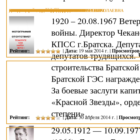
СЛЕСАРЧУК ЛЕОНИД ПЕТРОВИЧ
САЗОНОВ ВАСИЛИЙ ИЛЬИЧ
СИНИЧЕНКО ГРИГОРИЙ ИВАНОВИЧ
САВРИЦКИЙ АЛЕКСЕЙ ИЛЛАРИОНОВИЧ
ХЛЫСТОВ ИВАН ЕФИМОВИЧ
ЧЕРНЫШЕВ АНДРЕЙ ВЛАДИМИРОВИЧ
МАКАРОВ АЛЕКСАНДР ЛУКИЧ
ГОГОЛИЦЫН АЛЕКСЕЙ ВЛАДИМИРОВИЧ
КОРТУНОВА (ШАХМАТОВА) ВАЛЕНТИНА НИКОЛАЕВНА
КУТЬКО АЛЕКСЕЙ СЕМЕНОВИЧ
ЕРМАЧЕНКО МИХАИЛ ФЕДОРОВИЧ
ЧЕРДАНЦЕВА ЕЛЕНА ФЕДОРОВНА
ДАНИЛОВ ВЛАДИМИР ИВАНОВИЧ
ПЕТРУНЬКО АЛЕКСАНДР КОНСТАНТИНОВИЧ
ЕГОРОВ НИКОЛАЙ АЛЕКСЕЕВИЧ
1920 – 20.08.1967 Вет
войны. Директор Чекан
КПСС г.Братска. Депута
Рейтинг:
Дата:
Просмотров
|
19 мая 2014 г. |
депутатов трудящихся. 
строительства Братской
Братской ГЭС награжде
За боевые заслуги кап
«Красной Звезды», орд
степени»…
Рейтинг:
Дата:
Просмот
|
30 апреля 2014 г. |
29.05.1912 — 10.09.19