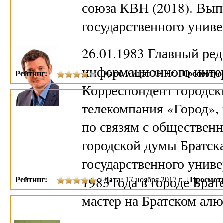
союза КВН (2018). Вып
государственного унив
26.01.1983 Главный ре
информационного интер
Рейтинг:
Дата:
Просмотро
|
9 марта 2018 г. |
Корреспондент городс
телекомпания «Город», 
по связям с обществен
городской думы Братск
государственного униве
1983 года в городе Бра
Рейтинг:
Дата:
Просмот
|
17 ноября 2017 г. |
мастер на Братском ал