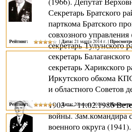
(1966). Депутат Верхов
Секретарь Братского ра
парткома Братского про
совхозного управления 
Рейтинг:
Дата:
Просмотр
|
21 марта 2014 г. |
секретарь Тулунского р
секретарь Балаганского
секретарь Харикского р
Иркутского обкома КПС
и областного Советов 
1903 — 11.02.1986 Вет
Рейтинг:
Дата:
Просмотр
|
20 марта 2014 г. |
войны. Зам.командира с
военного округа (1941)