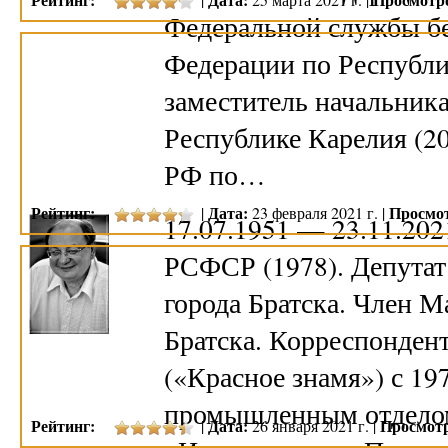
Федеральной службы бе
Федерации по Республи
заместитель начальник
Республике Карелия (20
РФ по…
Рейтинг:
Дата:
Просмо
|
23 февраля 2021 г. |
17.07.1951 — 23.11.20
РСФСР (1978). Депутат
города Братска. Член М
Братска. Корреспондент
(«Красное знамя») с 197
промышленным отделом 
Рейтинг:
Дата:
Просмот
|
26 января 2021 г. |