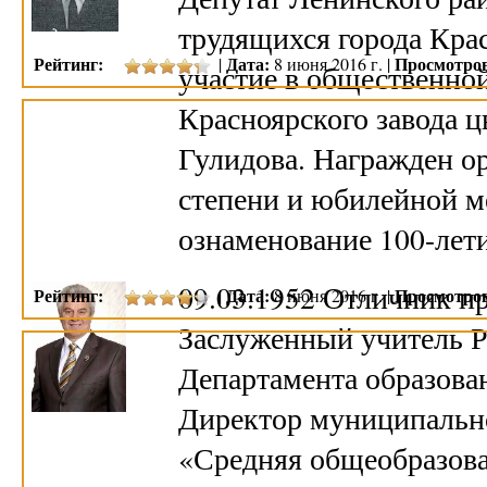
трудящихся города Кра
Рейтинг:
Дата:
Просмотро
|
8 июня 2016 г. |
участие в общественно
Красноярского завода ц
Гулидова. Награжден ор
степени и юбилейной м
ознаменование 100-лет
09.03.1952 Отличник п
Рейтинг:
Дата:
Просмотро
|
8 июня 2016 г. |
Заслуженный учитель Р
Департамента образован
Директор муниципально
«Средняя общеобразова