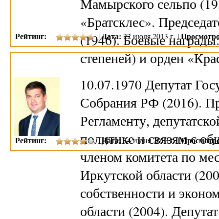
Мамырского сельпо (19
«Братсклес». Председат
Рейтинг:
Дата:
Просмотро
(1946). Боевые награды:
|
22 июля 2013 г. |
степеней) и орден «Кр
10.07.1970 Депутат Го
Собрания РФ (2016). П
Регламенту, депутатск
политике и связям с о
Рейтинг:
Дата:
Просмотро
|
14 июня 2013 г. |
членом комитета по ме
Иркутской области (200
собственности и эконо
области (2004). Депута