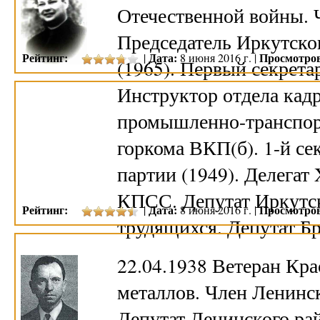
Отечественной войны. 
Председатель Иркутско
Рейтинг:
Дата:
Просмотро
|
8 июня 2016 г. |
(1965). Первый секрета
Инструктор отдела кад
промышленно-транспор
горкома ВКП(б). 1-й се
партии (1949). Делегат
КПСС. Депутат Иркутск
Рейтинг:
Дата:
Просмотро
|
8 июня 2016 г. |
трудящихся. Депутат Б
22.04.1938 Ветеран Кра
металлов. Член Ленинс
Депутат Ленинского ра