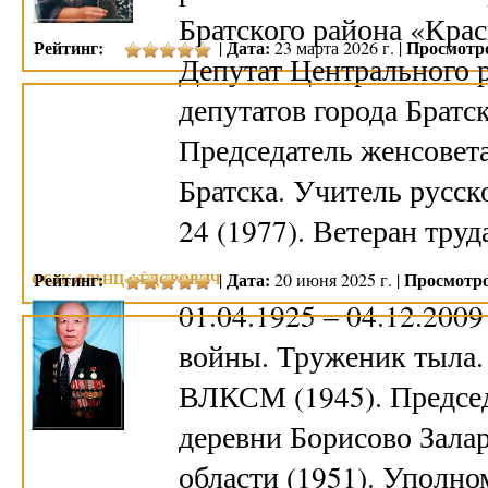
Братского района «Крас
Рейтинг:
Дата:
Просмотр
|
23 марта 2026 г. |
Депутат Центрального 
депутатов города Братс
Председатель женсовет
Братска. Учитель русс
24 (1977). Ветеран тру
Рейтинг:
Дата:
Просмотро
ОСАК ФРАНЦ ФЁДОРОВИЧ
|
20 июня 2025 г. |
01.04.1925 – 04.12.200
войны. Труженик тыла.
ВЛКСМ (1945). Председ
деревни Борисово Зала
области (1951). Уполн