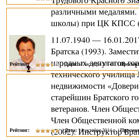
различными медалями.
школы) при ЦК КПСС (1
11.07.1940 — 16.01.201
Братска (1993). Замест
народных депутатов гор
Рейтинг:
Дата:
Просмот
|
17 октября 2014 г. |
технического училища №
недвижимости «Доверие
старейшин Братского го
ветеранов. Член Общест
Член Общественной ко
(2002). Инструктор Бр
Рейтинг:
Дата:
Просмот
|
14 октября 2014 г. |