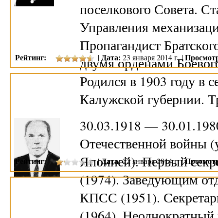
поселкового Совета. С
Управления механизаци
Пропагандист Братског
Рейтинг:
Дата:
Просмот
|
23 января 2014 г. |
двумя орденами Боевог
Родился в 1903 году в
Калужской губернии. Т
30.03.1918 — 30.01.19
Отечественной войны (
Японией). Первый секр
Рейтинг:
Дата:
Просмот
|
22 января 2014 г. |
(1974). Заведующим от
КПСС (1951). Секретар
(1964). Неоднократный 