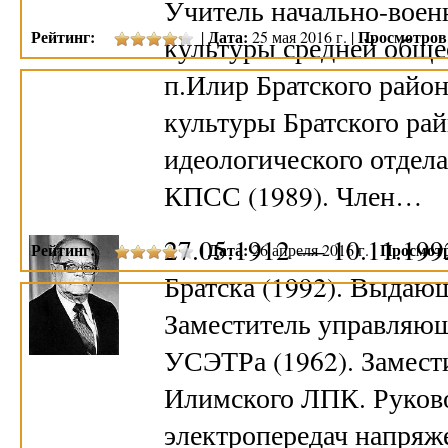
Учитель начально-воен
Рейтинг:
Дата:
Просмотров
|
25 мая 2016 г. |
культуры средней общ
п.Илир Братского район
культуры Братского рай
идеологического отдела
КПСС (1989). Член…
27.05.1912 — 10.11.19
Рейтинг:
Дата:
Просмот
|
26 апреля 2016 г. |
Братска (1992). Выдаю
Заместитель управляющ
УСЭТРа (1962). Замест
Илимского ЛПК. Руково
электропередач напряж