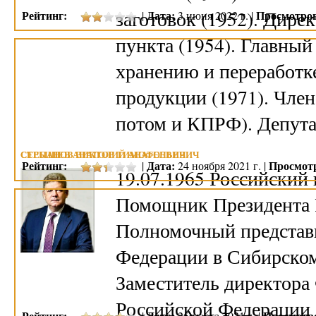
заготовок (1952). Дире
Рейтинг:
Дата:
Просмотро
|
3 июня 2022 г. |
пункта (1954). Главный
хранению и переработк
продукции (1971). Член
потом и КПРФ). Депута
СЕРЫШЕВ АНАТОЛИЙ АНАТОЛЬЕВИЧ
СТЕПАНОВ ВИКТОР ТИМОФЕЕВИЧ
Рейтинг:
Дата:
Просмот
|
24 ноября 2021 г. |
19.07.1965 Российский 
Помощник Президента Р
Полномочный представ
Федерации в Сибирском 
Заместитель директор
Российской Федерации 
Рейтинг:
Дата:
Просмотр
|
25 марта 2021 г. |