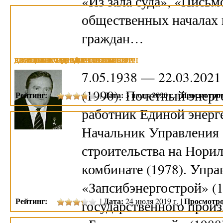
«Из зала суда», «Письмо
общественных началах 
граждан…
ВИКУЛОВ ВЛАДИМИР СТЕПАНОВИЧ
КРАВЦОВ ИГОРЬ АНАТОЛЬЕВИЧ
ВАСИЛЬЕВ АНДРЕЙ АНАТОЛЬЕВИЧ
ДОРОШЕНКО ВЛАДИМИР ПАВЛОВИЧ
7.05.1938 — 22.03.2021
(1990). Почетный энер
Рейтинг:
Дата:
Просмотро
|
3 июня 2020 г. |
работник Единой энерге
Начальник Управления
строительства на Нори
комбинате (1978). Упр
«Запсибэнергострой» (
Рейтинг:
Дата:
Просмотро
|
24 июля 2019 г. |
государственного прои