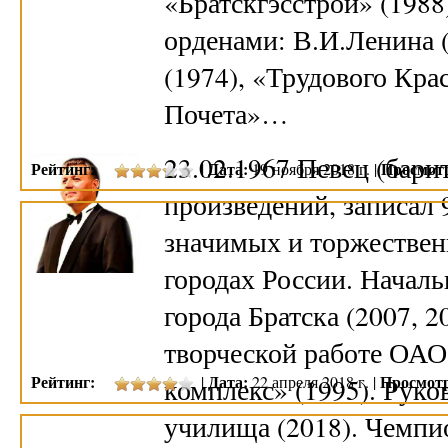
«Братскгэсстрой» (1988
орденами: В.И.Ленина 
(1974), «Трудового Кра
Почета»…
23.02.1967 Певец (бари
Рейтинг:
Дата:
Просмот
|
19 ноября 2018 г. |
произведений, записал 
значимых и торжествен
городах России. Начал
города Братска (2007, 2
творческой работе ОА
Рейтинг:
Дата:
Просмот
комплекс» (1995). Руко
|
22 апреля 2018 г. |
училища (2018). Чемп