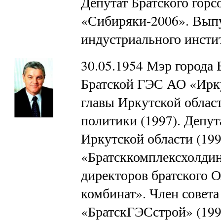
Депутат Братского горс
«Сибиряки-2006». Выпу
индустриального инст
30.05.1954 Мэр города 
Братской ГЭС АО «Ирку
главы Иркутской обла
политики (1997). Депут
Иркутской области (199
«Братсккомплексхолдинг
директоров братского
комбинат». Член совет
«БратскГЭСстрой» (199