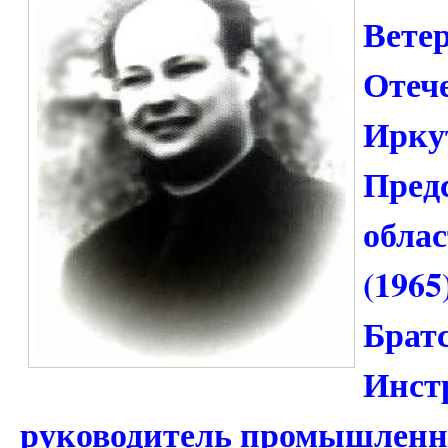
Вете
Отеч
Ирку
Пред
облас
(1965
Брат
Инстр
руководитель промышленн