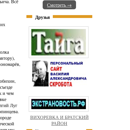
ьича. Всё
Смотреть →
Друзья
гих
молка
втору),
Пономарёв,
нобихин,
съезде
к и чем
вке
лгий Луг
опинцева.
ВИХОРЕВКА И БРАТСКИЙ
городе
РАЙОН
ической
детьми: