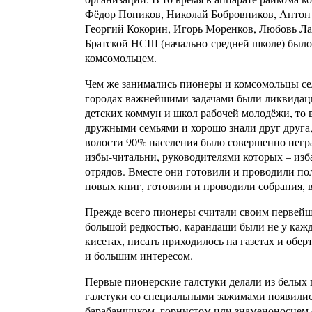
Фёдор Попиков, Николай Бобровников, Антон 
Георгий Кокорин, Игорь Моренков, Любовь Лаз
Братской НСШ (начально-средней школе) было
комсомольцем.
Чем же занимались пионеры и комсомольцы сел
городах важнейшими задачами были ликвидаци
детских коммун и школ рабочей молодёжи, то 
дружными семьями и хорошо знали друг друга,
волости 90% населения было совершенно негра
избы-читальни, руководителями которых – из
отрядов. Вместе они готовили и проводили п
новых книг, готовили и проводили собрания, 
Прежде всего пионеры считали своим первейш
большой редкостью, карандаши были не у каж
кисетах, писать приходилось на газетах и обер
и большим интересом.
Первые пионерские галстуки делали из белых 
галстуки со специальными зажимами появились
барабанщиком, горнистом или знаменоносцем с