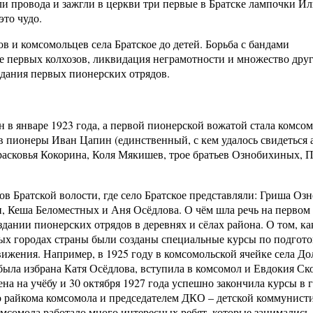
ли провода и зажгли в церкви три первые в Братске лампочки Ил
это чудо.
в и комсомольцев села Братское до детей. Борьба с бандами
е первых колхозов, ликвидация неграмотности и множество дру
здания первых пионерских отрядов.
 в январе 1923 года, а первой пионерской вожатой стала комсо
пионеры Иван Цапин (единственный, с кем удалось свидеться а
сковья Кокорина, Коля Мякишев, трое братьев Ознобихиных, 
.
ров Братской волости, где село Братское представляли: Гриша Оз
, Кеша Беломестных и Аня Осёдлова. О чём шла речь на первом 
здании пионерских отрядов в деревнях и сёлах района. О том, ка
ых городах страны были созданы специальные курсы по подгото
ижения. Например, в 1925 году в комсомольской ячейке села До
была избрана Катя Осёдлова, вступила в комсомол и Евдокия Ск
 на учёбу и 30 октября 1927 года успешно закончила курсы в 
ро райкома комсомола и председателем ДКО – детской коммунист
омсомола работало много интересных ребят, которые занимались 