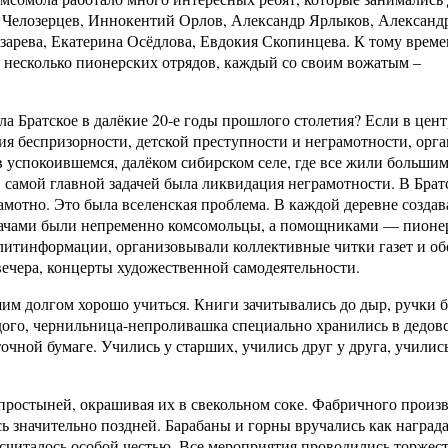
Челозерцев, Иннокентий Орлов, Александр Ярлыков, Александр
арева, Екатерина Осёдлова, Евдокия Скопинцева. К тому време
 несколько пионерских отрядов, каждый со своим вожатым –
а Братское в далёкие 20-е годы прошлого столетия? Если в цен
я беспризорности, детской преступности и неграмотности, орг
в успокоившемся, далёком сибирском селе, где все жили больши
 самой главной задачей была ликвидация неграмотности. В Брат
мотно. Это была вселенская проблема. В каждой деревне создав
бачами были непременно комсомольцы, а помощниками — пионе
олитинформации, организовывали коллективные читки газет и о
вечера, концерты художественной самодеятельности.
им долгом хорошо учиться. Книги зачитывались до дыр, ручки 
дого, чернильница-непроливашка специально хранились в дедов
точной бумаге. Учились у старших, учились друг у друга, учились
простыней, окрашивая их в свекольном соке. Фабричного произ
 значительно поздней. Барабаны и горны вручались как награда
читалось особой честью. Все мероприятия проводились торжест