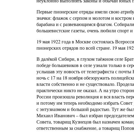
неуклонно выполнять законы и обычаи юных 
Первые пионерские отряды имели свою атрибут
значки: флажок с серпом и молотом и костром 
барабана и с развевающимся флагом. Собирали
большевистские газеты, очень любили спорт и
19 мая 1922 года в Москве состоялась Всерос
пионерских отрядов по всей стране. 19 мая 19
В далёкой Сибири, в глухом таёжном селе Бра
победе большевиков в селе узнали только в с
услышав эту новость от телеграфиста с почты 
ночь с 17 на 18 ноября обезоружить полицейск
власти собственно и не существовало. Продел
практически никто не оказал. А на утро сторо
России произошла революция и вся власть пере
и потому им теперь необходимо избрать Совет
с энтузиазмом и большой радостью. Тут же был
Михаил Иванович – был избран председателем
Совета, товарищ Кузнецов был назначен кома
ответственным за снабжение, а товарищ Попо