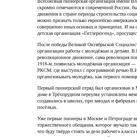
Всесоюзная пионерская организация имени Вл
скромно отмечаются в современной России, бы
движения в стране периода строительства соц
можно признать только европейско-американс
совершенно иных основах и принципах. И на 
детская организация «Гитлерюгенд», просущес
После победы Великой Октябрьской Социалист
организации работы с молодёжью и детьми. В.
революционное движение, сама революция поги
1918-м, появилась молодёжная организация 
РКСМ, где выступил с программной речью В.И.
организовывать молодёжь, как первого помощн
Первый пионерский отряд был организован в 
доме в Трёхпрудном переулке установлена ме
создавались в школах, при заводах и фабриках
посёлках.
Уже первые пионеры в Москве и Петрограде в
торжественного обещания, которое звучало та
что буду твёрдо стоять за дело рабочего класса