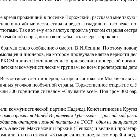
ое время проживший в посёлке Порожский, рассказал мне такую
али в потайные места, стирали редко, а гладили и того реже, по
югами. Так вот ему его галстук прожгла утюгом старшая сестра
 семейной ссоры, которая не забылась и через сорок лет.
братчан стало сообщение о смерти В.И.Ленина. По этому повод
омольцев и пионеров, на котором прозвучала клятва верности де
К РКСМ принял Постановление о присвоении пионерской органи
м детским коммунистическим группам, ко всем пролетарским де
 Всесоюзный слёт пионеров, который состоялся в Москве в авгус
зличных уголков необъятной страны. Торжественное открытие слё
рыли 300 горнистов сигналом «Слушайте все!». Под гром 300 бар
ели коммунистической партии: Надежда Константиновна Крупск
 имя и фамилия Мине́й Изра́илевич Губельма́н — российский рево
водитель антирелигиозной политики в СССР, один из инициаторо
атель Алексей Максимович Горький (Пешков) и великий пролетар
или эти его строки: «За море синеволное, за сто морей и вод,