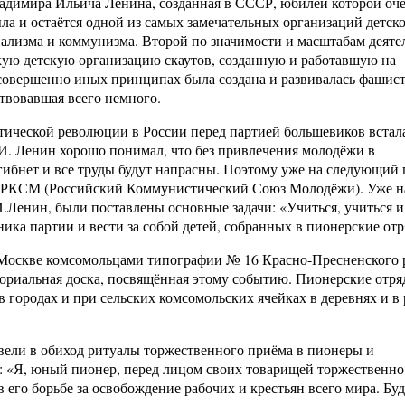
адимира Ильича Ленина, созданная в СССР, юбилеи которой оч
ла и остаётся одной из самых замечательных организаций детск
иализма и коммунизма. Второй по значимости и масштабам деяте
кую детскую организацию скаутов, созданную и работавшую на
совершенно иных принципах была создана и развивалась фашист
твовавшая всего немного.
ической революции в России перед партией большевиков встала
И. Ленин хорошо понимал, что без привлечения молодёжи в
бнет и все труды будут напрасны. Поэтому уже на следующий г
— РКСМ (Российский Коммунистический Союз Молодёжи). Уже на
Ленин, были поставлены основные задачи: «Учиться, учиться и
ика партии и вести за собой детей, собранных в пионерские отр
Москве комсомольцами типографии № 16 Красно-Пресненского 
мориальная доска, посвящённая этому событию. Пионерские отр
 в городах и при сельских комсомольских ячейках в деревнях и в
вели в обиход ритуалы торжественного приёма в пионеры и
к: «Я, юный пионер, перед лицом своих товарищей торжественн
 в его борьбе за освобождение рабочих и крестьян всего мира. Бу