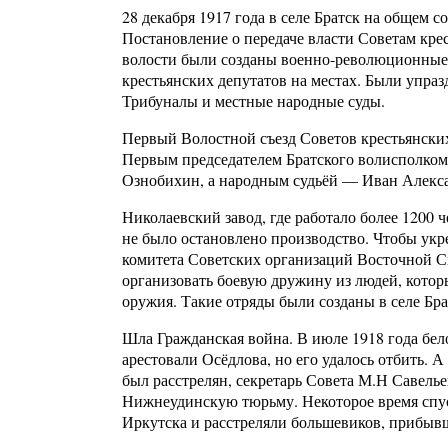
28 декабря 1917 года в селе Братск на общем 
Постановление о передаче власти Советам крест
волости были созданы военно-революционные к
крестьянских депутатов на местах. Были упр
Трибуналы и местные народные суды.
Первый Волостной съезд Советов крестьянских
Первым председателем Братского волисполко
Ознобихин, а народным судьёй — Иван Алекс
Николаевский завод, где работало более 1200
не было остановлено производство. Чтобы укр
комитета Советских организаций Восточной 
организовать боевую дружину из людей, котор
оружия. Такие отряды были созданы в селе Бр
Шла Гражданская война. В июле 1918 года бел
арестовали Осёдлова, но его удалось отбить. А
был расстрелян, секретарь Совета М.Н Савель
Нижнеудинскую тюрьму. Некоторое время спус
Иркутска и расстреляли большевиков, прибыв