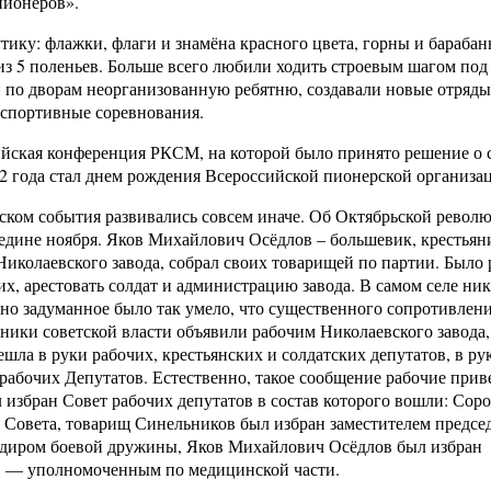
пионеров».
ику: флажки, флаги и знамёна красного цвета, горны и барабан
из 5 поленьев. Больше всего любили ходить строевым шагом под
 по дворам неорганизованную ребятню, создавали новые отряды
 спортивные соревнования.
сийская конференция РКСМ, на которой было принято решение о 
22 года стал днем рождения Всероссийской пионерской организа
тском события развивались совсем иначе. Об Октябрьской револ
ередине ноября. Яков Михайлович Осёдлов – большевик, крестьян
Николаевского завода, собрал своих товарищей по партии. Было 
их, арестовать солдат и администрацию завода. В самом селе ни
ано задуманное было так умело, что существенного сопротивлен
нники советской власти объявили рабочим Николаевского завода,
шла в руки рабочих, крестьянских и солдатских депутатов, в ру
 рабочих Депутатов. Естественно, такое сообщение рабочие прив
 избран Совет рабочих депутатов в состав которого вошли: Сор
 Совета, товарищ Синельников был избран заместителем предсе
ндиром боевой дружины, Яков Михайлович Осёдлов был избран
в — уполномоченным по медицинской части.