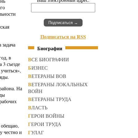
ень
ого
льности
ская
Подписаться на RSS
 задача
Биографии
од, в
ВСЕ БИОГРАФИИ
 3 съезде
БИЗНЕС
 учиться»,
ВЕТЕРАНЫ ВОВ
яды.
ВЕТЕРАНЫ ЛОКАЛЬНЫХ
района. На
ВОЙН
яды
ВЕТЕРАНЫ ТРУДА
 рабочих
ВЛАСТЬ
ГЕРОИ ВОЙНЫ
ГЕРОИ ТРУДА
о обещаю,
ду честно и
ГУЛАГ