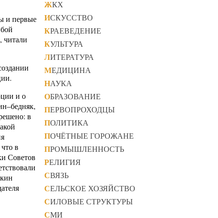
ЖКХ
ИСКУССТВО
ы и первые
 бой
КРАЕВЕДЕНИЕ
, читали
КУЛЬТУРА
ЛИТЕРАТУРА
создании
МЕДИЦИНА
ции.
НАУКА
юции и о
ОБРАЗОВАНИЕ
ин–бедняк,
ПЕРВОПРОХОДЦЫ
решено: в
ПОЛИТИКА
какой
ПОЧЁТНЫЕ ГОРОЖАНЕ
ия
 что в
ПРОМЫШЛЕННОСТЬ
ки Советов
РЕЛИГИЯ
етствовали
СВЯЗЬ
окин
дателя
СЕЛЬСКОЕ ХОЗЯЙСТВО
СИЛОВЫЕ СТРУКТУРЫ
СМИ