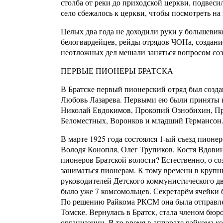
столба от реки до приходской церкви, подвеси
село сбежалось к церкви, чтобы посмотреть на 
Целых два года не доходили руки у большевико
белогвардейцев, рейды отрядов ЧОНа, создани
неотложных дел мешали заняться вопросом со
ПЕРВЫЕ ПИОНЕРЫ БРАТСКА
В Братске первый пионерский отряд был создан
Любовь Лазарева. Первыми ею были приняты в 
Николай Евдокимов, Прокопий Ознобихин, Пра
Беломестных, Воронков и младший Германсон
В марте 1925 года состоялся 1-ый съезд пионе
Володя Конопля, Олег Трупиков, Костя Вдовин
пионеров Братской волости? Естественно, о со
заниматься пионерам. К тому времени в крупн
руководителей Детского коммунистического дв
было уже 7 комсомольцев. Секретарём ячейки 
По решению Райкома РКСМ она была отправлена
Томске. Вернулась в Братск, стала членом бю
организации. В то время в аппарате райкома к