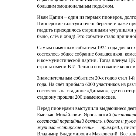
большим эмоциональным подъёмом.
Иван Цапин – один из первых пионеров, долг
Пионерские галстуки очень берегли и даже прят
гладить приходилось старинными чугунными ут
было, слёз и обид! Это событие стало причиной
Самым памятным событием 1924 года для всех 
состоялось общее собрание большевиков, комс
и коммунистической партии. Тогда пленум Ц
страны имени В.И.Ленина и воззвание ко все
Знаменательным событием 20-х годов стал 1-й
года. На слёт прибыло 6000 участников из ра
состоялось на стадионе «Динамо», где его отк
стадиону прошли 200 знаменоносцев.
Перед пионерами выступили выдающиеся деят
Емельян Миха́йлович Ярославский (
настоящие
советский партийный деятель, идеолог и руко
журнала «Сибирские огни» — прим.ред.
), пис
Владимир Владимирович Маяковский. Все запомн