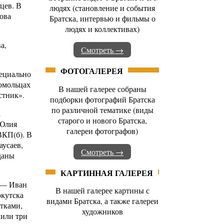
цев. В
людях (становление и события
нова
Братска, интервью и фильмы о
людях и коллективах)
а,
Смотреть →
ФОТОГАЛЕРЕЯ
пециально
сомольцах
В нашей галерее собраны
стник».
подборки фотографий Братска
по различной тематике (виды
а
старого и нового Братска,
 Юлия
галереи фотографов)
ВКП(б). В
аусаев,
Смотреть →
даны
КАРТИННАЯ ГАЛЕРЕЯ
а — Иван
В нашей галерее картины с
ркутска
видами Братска, а также галереи
тками,
художников
вили три