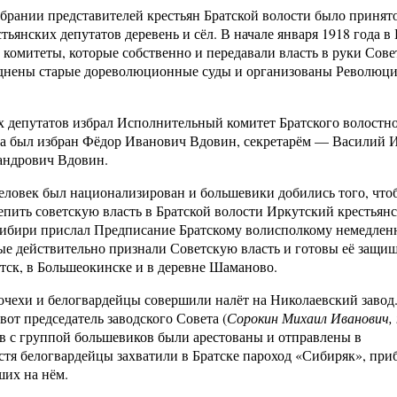
собрании представителей крестьян Братской волости было принят
ьянских депутатов деревень и сёл. В начале января 1918 года в
омитеты, которые собственно и передавали власть в руки Сове
азднены старые дореволюционные суды и организованы Революц
 депутатов избрал Исполнительный комитет Братского волостно
ма был избран Фёдор Иванович Вдовин, секретарём — Василий 
андрович Вдовин.
 человек был национализирован и большевики добились того, что
епить советскую власть в Братской волости Иркутский крестьян
Сибири прислал Предписание Братскому волисполкому немедлен
ые действительно признали Советскую власть и готовы её защи
атск, в Большеокинске и в деревне Шаманово.
очехи и белогвардейцы совершили налёт на Николаевский завод
 вот председатель заводского Совета (
Сорокин Михаил Иванович, 
ев с группой большевиков были арестованы и отправлены в
тя белогвардейцы захватили в Братске пароход «Сибиряк», пр
ших на нём.