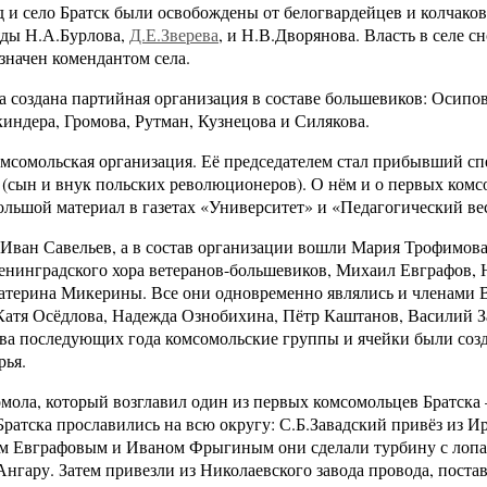
д и село Братск были освобождены от белогвардейцев и колчаков
яды Н.А.Бурлова,
Д.Е.Зверева
, и Н.В.Дворянова. Власть в селе с
значен комендантом села.
а создана партийная организация в составе большевиков: Осипов
индера, Громова, Рутман, Кузнецова и Силякова.
комсомольская организация. Её председателем стал прибывший с
 (сын и внук польских революционеров). О нём и о первых ком
ольшой материал в газетах «Университет» и «Педагогический ве
 Иван Савельев, а в состав организации вошли Мария Трофимов
енинградского хора ветеранов-большевиков, Михаил Евграфов,
терина Микерины. Все они одновременно являлись и членами 
атя Осёдлова, Надежда Ознобихина, Пётр Каштанов, Василий З
два последующих года комсомольские группы и ячейки были соз
рья.
омола, который возглавил один из первых комсомольцев Братск
Братска прославились на всю округу: С.Б.Завадский привёз из И
м Евграфовым и Иваном Фрыгиным они сделали турбину с лопа
Ангару. Затем привезли из Николаевского завода провода, поста