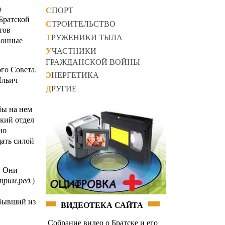
о
СПОРТ
 Братской
СТРОИТЕЛЬСТВО
тов
ТРУЖЕНИКИ ТЫЛА
ионные
УЧАСТНИКИ
ГРАЖДАНСКОЙ ВОЙНЫ
го Совета.
ЭНЕРГЕТИКА
Ильич
ДРУГИЕ
бы на нем
ский отдел
но
щать силой
. Они
прим.ред.
)
ибывший из
ВИДЕОТЕКА САЙТА
Собрание видео о Братске и его