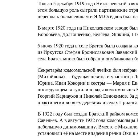
Только 5 декабря 1919 года Николаевский заво
этом большую роль сыграли партизанские отр
перешла к большевикам и Я.М.Осёдлов был на
В марте 1920 года на Николаевском заводе был
Воробьёва, Долгошеенко, Беляева, Яшкина, Шк
5 июля 1920 года в селе Братск была создана 
из Иркутска Стефан Брониславович Завадский
села Братск мною был собран и опубликован б
Секретарём комсомольской ячейки был избран
(Михайлова) — будущая певица и участница Л
Юрина, Иван Кокорин и сестры — Мария и Ека
последующем вступили в ряды комсомольцев К
Георгий Карнаухов и Николай Евдокимов. За 
практически во всех деревнях и селах Прианга
В 1922 году был создан Братский райком комс
Савельев. А в августе 1922 года комсомольцы 
небольшую динамомашину. Вместе с Михаило
установили её на месте впадения речки Оки в 