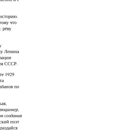
 историю.
тому что
: рёву
у
лу Ленина
зации
тям СССР.
те 1929
та
абанов по
ая,
люционер,
в создания
ский поэт
 раздайся