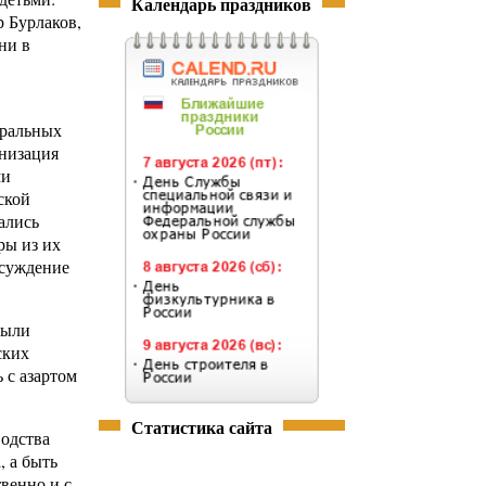
Календарь праздников
 Бурлаков,
ни в
тральных
анизация
ми
ской
ались
ры из их
бсуждение
были
ских
 с азартом
Статистика сайта
водства
, а быть
венно и с