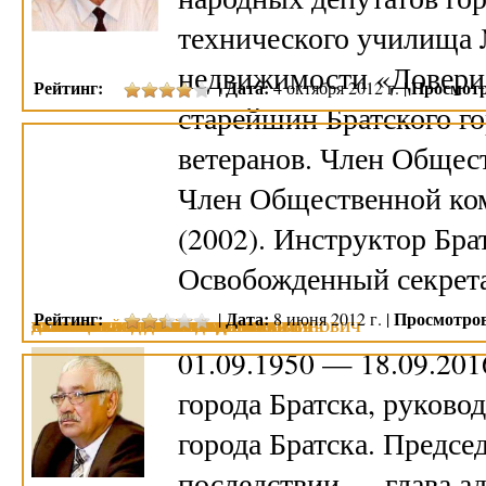
технического училища №
недвижимости «Доверие
Рейтинг:
Дата:
Просмотр
|
4 октября 2012 г. |
старейшин Братского го
ветеранов. Член Общест
Член Общественной ко
(2002). Инструктор Бр
Освобожденный секре
Рейтинг:
Дата:
Просмотро
|
8 июня 2012 г. |
ДУБЫНИН ИВАН МИХАЙЛОВИЧ
САЗОНОВ ВАСИЛИЙ ИЛЬИЧ
САВРИЦКИЙ АЛЕКСЕЙ ИЛЛАРИОНОВИЧ
ЧЕРНЫШЕВ АНДРЕЙ ВЛАДИМИРОВИЧ
ЕРМАЧЕНКО МИХАИЛ ФЕДОРОВИЧ
ПЕТРУНЬКО АЛЕКСАНДР КОНСТАНТИНОВИЧ
КАЗАКОВ ВИКТОР СТЕПАНОВИЧ
РАХМАНКУЛОВ РОМАН РАВИЛЬЕВИЧ
ПАШКОВ ВЛАДИМИР ИГОРЕВИЧ
01.09.1950 — 18.09.20
города Братска, руково
города Братска. Предсе
последствии — глава а