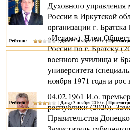
Духовного управления 
России в Иркутской об
организации г. Братск
«Ислам»). Член Общес
Рейтинг:
Дата:
Просмотр
|
3 ноября 2010 г. |
России по г. Братску (
военного училища и Бра
университета (специаль
ноября 1971 года и рос
04.02.1961 И.о. премь
Рейтинг:
Дата:
Просмотр
|
3 ноября 2010 г. |
республики (2020). Зам
Правительства Донецко
Заместитель губернатор