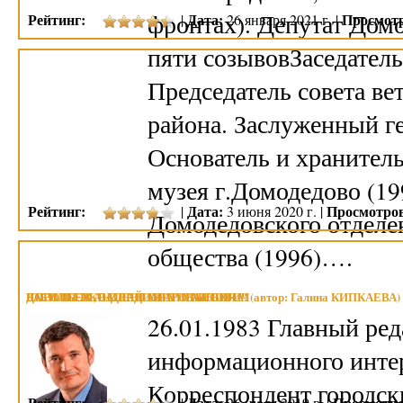
фронтах). Депутат Домо
Рейтинг:
Дата:
Просмот
|
26 января 2021 г. |
пяти созывовЗаседатель
Председатель совета ве
района. Заслуженный ге
Основатель и хранител
музея г.Домодедово (19
Рейтинг:
Дата:
Просмотро
|
3 июня 2020 г. |
Домодедовского отделе
общества (1996)….
ВАСИЛЬЕВ АНДРЕЙ АНАТОЛЬЕВИЧ
ДОРОШЕНКО ВЛАДИМИР ПАВЛОВИЧ
ЮБИЛЕЕМ, ВАЛЕНТИНА ИВАНОВНА! (автор: Галина КИПКАЕВА)
26.01.1983 Главный ре
информационного интер
Корреспондент городс
Рейтинг:
Дата:
Просмотро
|
26 июля 2019 г. |