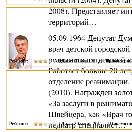
2008). Представляет и
территорий…
05.09.1964 Депутат Дум
врач детской городской
реаниматолог детской г
Рейтинг:
Дата:
Просмотров
|
20 мая 2011 г. |
Работает больше 20 лет
отделение реанимации.
(2010). Награжден золо
«За заслуги в реанимат
Швейцера, как «Врач г
педиатр-специалист…
Рейтинг:
Дата:
Просмотр
|
30 марта 2011 г. |