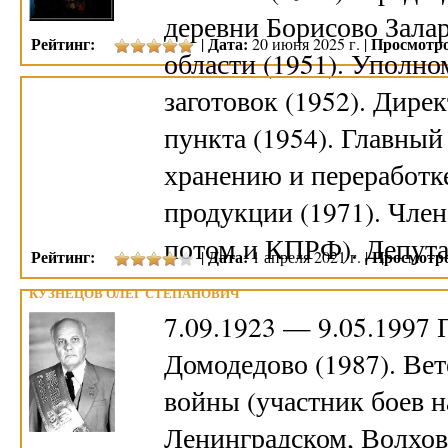
деревни Борисово Зала
Рейтинг:
Дата:
Просмотро
|
20 июня 2025 г. |
области (1951). Уполн
заготовок (1952). Дире
пункта (1954). Главный
хранению и переработк
продукции (1971). Член
потом и КПРФ). Депута
Рейтинг:
Дата:
Просмотр
|
1 апреля 2021 г. |
КУЗНЕЦОВ ОЛЕГ СТЕПАНОВИЧ
7.09.1923 — 9.05.1997
Домодедово (1987). Ве
войны (участник боев н
Ленинградском, Волхов