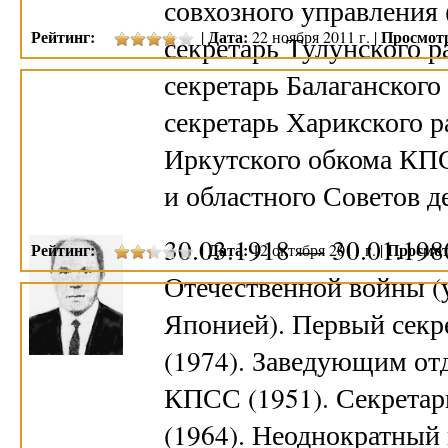
совхозного управления 
Рейтинг:
Дата:
Просмот
|
22 ноября 2011 г. |
секретарь Тулунского р
секретарь Балаганского
секретарь Харикского р
Иркутского обкома КПС
и областного Советов 
30.03.1918 — 30.01.19
Рейтинг:
Дата:
Просмот
|
12 октября 2011 г. |
Отечественной войны (
Японией). Первый секр
(1974). Заведующим от
КПСС (1951). Секретар
(1964). Неоднократный 