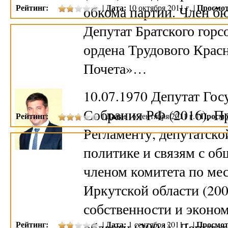
Рейтинг:
Дата:
Просмот
|
10 октября 2011 г. |
обкома партии. Член б
Депутат Братского горс
ордена Трудового Красн
Почета»…
10.07.1970 Депутат Го
Собрания РФ (2016). П
Рейтинг:
Дата:
Просмо
|
16 сентября 2011 г. |
Регламенту, депутатск
политике и связям с о
членом комитета по ме
Иркутской области (200
собственности и эконо
Рейтинг:
области (2004). Депута
Дата:
Просмот
|
1 сентября 2011 г. |