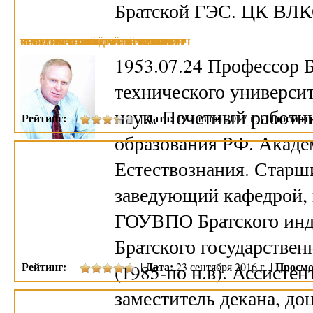
Братской ГЭС. ЦК ВЛК
МАМАЕВ ЛЕОНИД АЛЕКСЕЕВИЧ
ГЕОРГИЕВСКИЙ СЕРГЕЙ ИВАНОВИЧ
РОТФОРТ МИХАИЛ СЕМЕНОВИЧ
СЯБРЕНКО НИКОЛАЙ СЕМЕНОВИЧ
ШПЕТ АНАТОЛИЙ ХРИСТИАНОВИЧ
1953.07.24 Профессор Б
технического университ
наук. Почетный работн
Рейтинг:
Дата:
Просмот
|
19 января 2017 г. |
образования РФ. Акад
Естествознания. Старши
заведующий кафедрой, 
ГОУВПО Братского инду
Братского государствен
Рейтинг:
Дата:
Просмо
(1985-по н.в). Ассистен
|
23 сентября 2016 г. |
заместитель декана, до