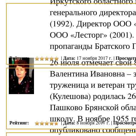
Иркутского областного 
генерального директор
(1992). Директор ООО 
ООО «Лесторг» (2001).
пропаганды Братског
Рейтинг:
Дата:
Просмот
|
17 ноября 2017 г. |
26 июля отмечает свой
Валентина Ивановна – з
труженица и ветеран т
(Кулешова) родилась 26
Пашково Брянской обла
школу. В ноябре 1955 г
Рейтинг:
Дата:
Просмотр
|
8 ноября 2017 г. |
опубликовано сообщени