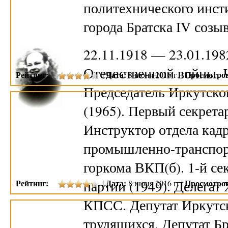
политехнического инст
города Братска IV созы
22.11.1918 — 23.01.19
Отечественной войны. 
Рейтинг:
Дата:
Просмотро
|
8 июня 2016 г. |
Председатель Иркутско
(1965). Первый секрета
Инструктор отдела кад
промышленно-транспор
горкома ВКП(б). 1-й се
партии (1949). Делегат
Рейтинг:
Дата:
Просмотро
|
8 июня 2016 г. |
КПСС. Депутат Иркутск
трудящихся. Депутат Б