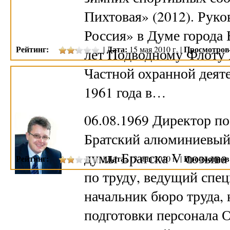
Пихтовая» (2012). Рук
Россия» в Думе города
Рейтинг:
Дата:
Просмотров
|
15 мая 2010 г. |
лет Подводному Флоту 
Частной охранной деят
1961 года в…
06.08.1969 Директор 
Братский алюминиевый 
думы Братска V созыва 
Рейтинг:
Дата:
Просмотров
|
13 мая 2010 г. |
по труду, ведущий спе
начальник бюро труда, 
подготовки персонала