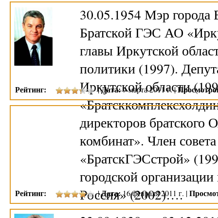
30.05.1954 Мэр города 
Братской ГЭС АО «Ирку
главы Иркутской обла
политики (1997). Депут
Иркутской области (199
Рейтинг:
Дата:
Просмотро
|
9 марта 2011 г. |
«Братсккомплексхолдинг
директоров братского
комбинат». Член совет
«БратскГЭСстрой» (199
городской организации
Россия» (2002)….
Рейтинг:
Дата:
Просмо
|
16 февраля 2011 г. |