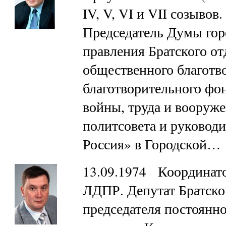
IV, V, VI и VII созыво
Председатель Думы горо
правления Братского от
общественного благотв
благотворительного фон
войны, труда и вооруже
политсовета и руковод
Россия» в Городской…
13.09.1974 Координато
ЛДПР. Депутат Братско
председателя постоянн