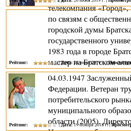
телекомпания «Город», 
по связям с обществен
городской думы Братск
государственного униве
1983 года в городе Бра
мастер на Братском ал
Рейтинг:
Дата:
Просмотро
|
24 июля 2019 г. |
04.03.1947 Заслуженны
Федерации. Ветеран тру
потребительского рынк
муниципального образо
области (2005). Директ
Рейтинг:
Дата:
Просмот
|
19 ноября 2018 г. |