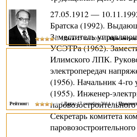
27.05.1912 — 10.11.19
Братска (1992). Выдаю
Заместитель управляющ
Рейтинг:
Дата:
Просмотров
|
25 мая 2016 г. |
УСЭТРа (1962). Замест
Илимского ЛПК. Руково
электропередач напряж
(1956). Начальник 4-го
(1955). Инженер-элект
паровозостроительного 
Рейтинг:
Дата:
Просмот
|
17 октября 2014 г. |
Секретарь комитета ко
паровозостроительного