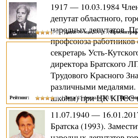
1917 — 10.03.1984 Чле
депутат областного, го
народных депутатов. П
Рейтинг:
Дата:
Просмотров
|
30 мая 2014 г. |
профсоюза работников 
секретарь Усть-Кутско
директора Братского Л
Трудового Красного Зн
различными медалями.
школы) при ЦК КПСС (1
Рейтинг:
Дата:
Просмо
|
15 февраля 2013 г. |
11.07.1940 — 16.01.201
Братска (1993). Замест
народных депутатов гор