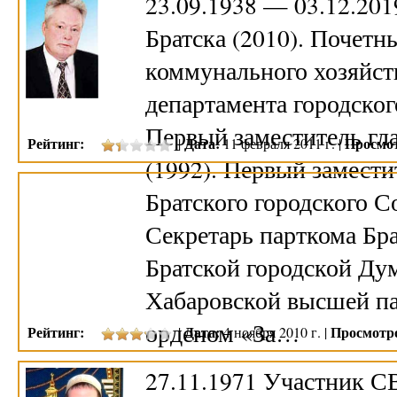
23.09.1938 — 03.12.20
Братска (2010). Почет
коммунального хозяйств
департамента городског
Первый заместитель гл
Рейтинг:
Дата:
Просмо
|
11 февраля 2011 г. |
(1992). Первый замести
Братского городского С
Секретарь парткома Бра
Братской городской Ду
Хабаровской высшей п
орденом «За…
Рейтинг:
Дата:
Просмотр
|
4 ноября 2010 г. |
27.11.1971 Участник С