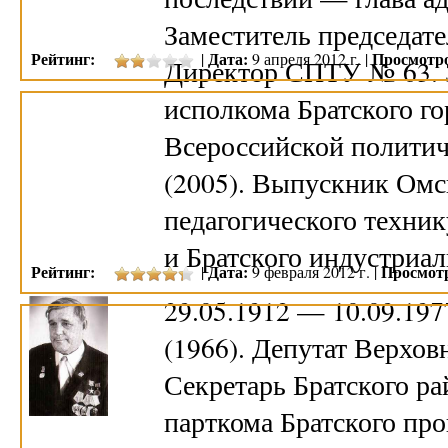
Заместитель председате
Рейтинг:
Дата:
Просмотр
|
9 апреля 2012 г. |
Директор СПТУ № 63. 
исполкома Братского го
Всероссийской политич
(2005). Выпускник Омс
педагогического техник
и Братского индустриа
Рейтинг:
Дата:
Просмот
|
9 февраля 2012 г. |
29.05.1912 — 10.09.19
(1966). Депутат Верхов
Секретарь Братского ра
парткома Братского про