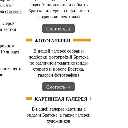
людях (становление и события
л, что
Братска, интервью и фильмы о
да (
Гаськов
людях и коллективах)
. Серов
Смотреть →
и взятки
ФОТОГАЛЕРЕЯ
срочном
В нашей галерее собраны
 19 января
подборки фотографий Братска
по различной тематике (виды
движенец).
старого и нового Братска,
но
галереи фотографов)
Смотреть →
КАРТИННАЯ ГАЛЕРЕЯ
В нашей галерее картины с
видами Братска, а также галереи
художников