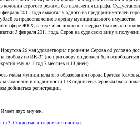
в колонии строгого режима без назначения штрафа. Суд установи
по февраль 2011 года вымогал у одного из предпринимателей горо
 рублей за предоставление в аренду муниципального имущества,
ий в сфере ЖКХ, в том числе полигона твердых бытовых отходов
зятки 3 февраля 2011 года. Серов на суде свою вину в получени
 Иркутска 26 мая удовлетворил прошение Серова об условно-до
на свободу из ИК-3″ (по приговору он должен был освободиться
кратил ему на 1 год 7 месяцев и 13 дней).
сть главы муниципального образования города Братска (самовы
з-за сомнений в подлинности 178 подписей. Серовым было пода
ием добиваться регистрации.
 Имеет двух внучек.
ana.ru 3. Открытые интернет-источники.