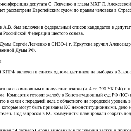
сс-конференция депутата С. Левченко и главы МХГ Л. Алексеевой
дет рассмотрена Европейским судом по правам человека в Страсб
ов А.В. был включен в федеральный список кандидатов в депута
 Российской Федерации шестого созыва.
й Думы Сергей Левченко в СИЗО-1 г. Иркутска вручил Александр
ственной Думы РФ.
и.
й КПРФ включен в список одномандатников на выборах в Закон
ризнал его виновным в получении взятки (ч. 4 ст. 290 УК РФ) и 
има. Компартия готовят жалобу в Конституционный суд РФ (КС) 
то в связи с передачей дела с областного на городской уровень в
у, которые могут быть признаны КС неконституционными, дело э
ателей. Под запросом в КС коммунисты планировали собрать по
ризнал 59-летнего Серова виновным в получении взятки и приго