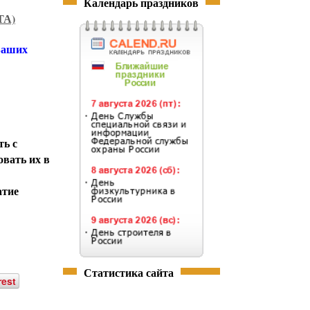
Календарь праздников
ТА)
 Ваших
ть с
овать их в
атие
Статистика сайта
rest