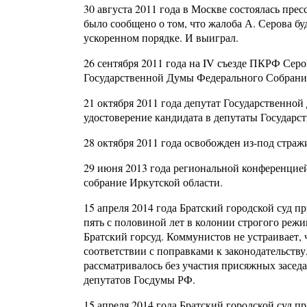
30 августа 2011 года в Москве состоялась пре
было сообщено о том, что жалоба А. Серова бу
ускоренном порядке. И выиграл.
26 сентября 2011 года на IV съезде ПКРФ Сер
Государственной Думы Федерального Собрания
21 октября 2011 года депутат Государственно
удостоверение кандидата в депутаты Государ
28 октября 2011 года освобожден из-под страж
29 июня 2013 года региональной конференцие
собрание Иркутской области.
15 апреля 2014 года Братский городской суд п
пять с половиной лет в колонии строгого реж
Братский горсуд. Коммунистов не устраивает, ч
соответствии с поправками к законодательств
рассматривалось без участия присяжных засед
депутатов Госдумы РФ.
15 апреля 2014 года Братский городской суд п