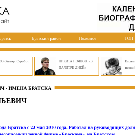
Братск
Братский район
Полезное
ТОП
О (Автор: Скробот
НИКИТА НОЯНОВ. «В
Васил
ПАЛИТРЕ ДНЕЙ»
перво
Ч - ИМЕНА БРАТСКА
ЛЬЕВИЧ
ода Братска с 23 мая 2010 года. Работал на руководящих дол
лесопромышленной фирме «Браскана», на Братском