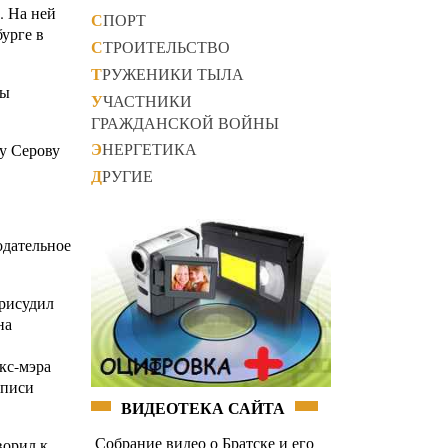
. На ней
СПОРТ
урге в
СТРОИТЕЛЬСТВО
ТРУЖЕНИКИ ТЫЛА
ты
УЧАСТНИКИ
ГРАЖДАНСКОЙ ВОЙНЫ
ЭНЕРГЕТИКА
у Серову
ДРУГИЕ
одательное
присудил
на
кс-мэра
дписи
ВИДЕОТЕКА САЙТА
Собрание видео о Братске и его
ворил к