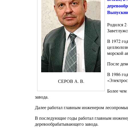
деревооб
Выпускник
Родился 2 
Заветлужс
В 1972 го
целлюлозн
морской а
После дем
В 1986 го
«Электрос
СЕРОВ А. В.
Более чем 
завода.
Далее работал главным инженером лесопромыш
В последующие годы работал главным инженер
деревообрабатывающего завода.