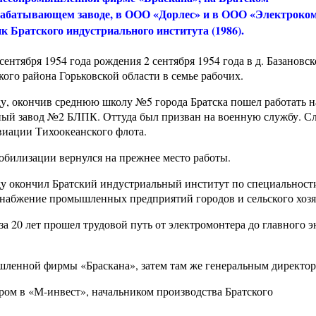
рабатывающем заводе, в ООО «Дорлес» и в ООО «Электроком
 Братского индустриального института (1986).
сентября 1954 года рождения 2 сентября 1954 года в д. Базановск
кого района Горьковской области в семье рабочих.
ду, окончив среднюю школу №5 города Братска пошел работать н
ый завод №2 БЛПК. Оттуда был призван на военную службу. С
виации Тихоокеанского флота.
обилизации вернулся на прежнее место работы.
ду окончил Братский индустриальный институт по специальност
набжение промышленных предприятий городов и сельского хозя
за 20 лет прошел трудовой путь от электромонтера до главного э
ленной фирмы «Браскана», затем там же генеральным директор
ом в «М-инвест», начальником производства Братского