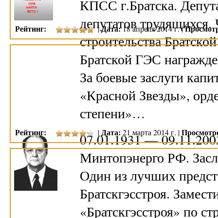
КПСС г.Братска. Депута
депутатов трудящихся. 
Рейтинг:
Дата:
Просмот
|
18 апреля 2014 г. |
строительства Братской
Братской ГЭС награжде
За боевые заслуги кап
«Красной Звезды», орд
степени»…
Рейтинг:
Дата:
Просмотр
|
21 марта 2014 г. |
07.01.1931 — 09.11.20
Минтопэнерго РФ. Засл
Один из лучших предс
Братскгэсстроя. Замест
«Братскгэсстроя» по ст