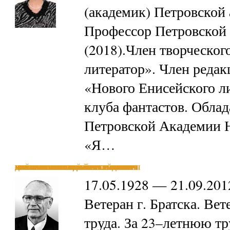
(академик) Петровской 
Профессор Петровской 
(2018).Член творческо
литератор». Член редак
«Нового Енисейского л
клуба фантастов. Облад
Петровской Академии Н
«Я…
ПШЕННИКОВ СТЕПАН СЕМЕНОВИЧ
МАСЛЕНИКОВ ИВАН МИХАЙЛОВИЧ
БРЮХАНОВ ГЕРМАН ВАСИЛЬЕВИЧ
ЛАЗАРЕВ ЛЕОНИД АЛЕКСАНДРОВИЧ
КРУТИХИН АРКАДИЙ СТЕПАНОВИЧ
ДУБРОВИН НИКОЛАЙ ВАСИЛЬЕВИЧ
НАЙМУШИН ИВАН ИВАНОВИЧ
САЛЬНИКОВ БОРИС СЕРГЕЕВИЧ
БАЛКАРОВ СЕРГЕЙ ВИТАЛЬЕВИЧ
17.05.1928 — 21.09.201
Ветеран г. Братска. Вет
труда. За 23–летнюю т