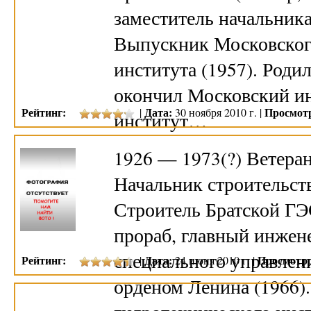
заместитель начальника
Выпускник Московског
института (1957). Родил
окончил Московский и
Рейтинг:
Дата:
Просмот
|
30 ноября 2010 г. |
институт…
1926 — 1973(?) Ветера
Начальник строительст
Строитель Братской ГЭ
прораб, главный инжен
специального управлен
Рейтинг:
Дата:
Просмотро
|
24 июня 2010 г. |
орденом Ленина (1966)