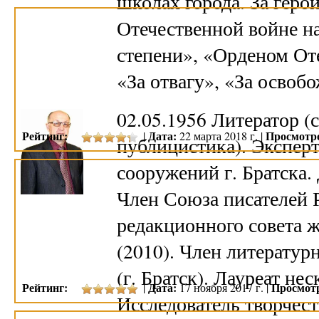
школах города. За геро
Отечественной войне н
степени», «Орденом От
«За отвагу», «За осво
02.05.1956 Литератор (
Рейтинг:
Дата:
Просмотр
|
22 марта 2018 г. |
публицистика). Эксперт
сооружений г. Братска
Член Союза писателей Р
редакционного совета 
(2010). Член литерату
(г. Братск). Лауреат н
Рейтинг:
Дата:
Просмот
|
17 ноября 2017 г. |
Исследователь творчес