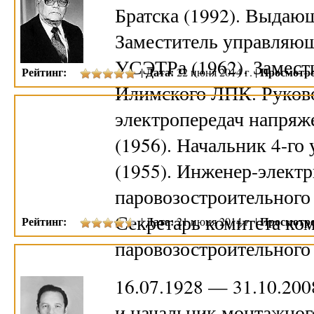
Братска (1992). Выдаю
Заместитель управляющ
УСЭТРа (1962). Замест
Рейтинг:
Дата:
Просмотро
|
22 июня 2014 г. |
Илимского ЛПК. Руково
электропередач напряж
(1956). Начальник 4-го
(1955). Инженер-элект
паровозостроительного 
Секретарь комитета ко
Рейтинг:
Дата:
Просмотро
|
21 июня 2014 г. |
паровозостроительного
16.07.1928 — 31.10.20
и начальник монтажного