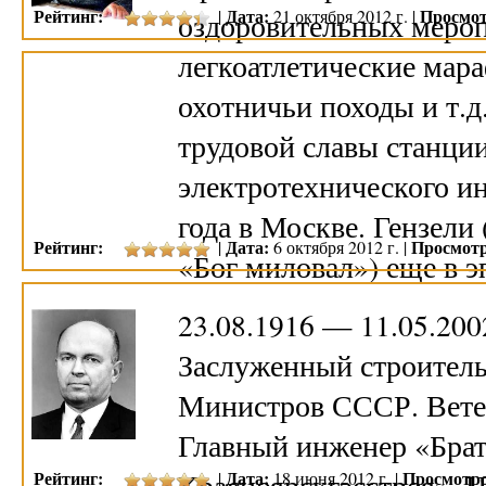
Рейтинг:
Дата:
Просмот
|
21 октября 2012 г. |
оздоровительных меро
легкоатлетические мар
охотничьи походы и т.д
трудовой славы станци
электротехнического ин
года в Москве. Гензели 
Рейтинг:
Дата:
Просмотр
|
6 октября 2012 г. |
«Бог миловал») еще в 
23.08.1916 — 11.05.20
Заслуженный строител
Министров СССР. Ветер
Главный инженер «Брат
Рейтинг:
Красноярскгэсстроя». 
Дата:
Просмотро
|
18 июня 2012 г. |