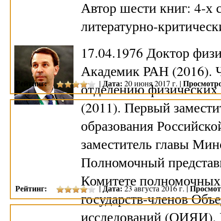
Автор шести книг: 4-х 
литературно-критическ
17.04.1976 Доктор физи
Академик РАН (2016). 
Рейтинг:
Дата:
Просмотро
|
20 июня 2017 г. |
отделению физических 
(2011). Первый замест
образования Российско
заместитель главы Мин
Полномочный представи
Комитете полномочных 
Рейтинг:
Дата:
Просмот
|
23 августа 2016 г. |
государств-членов Объ
исследований (ОИЯИ). 