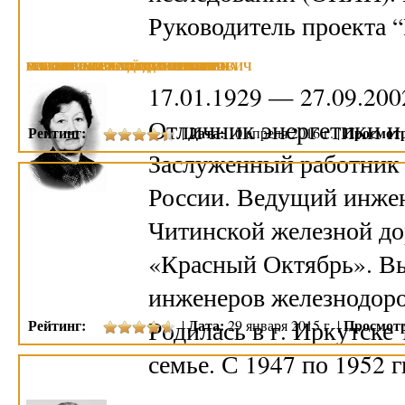
Руководитель проекта
ПШЕННИКОВА ТАМАРА ИВАНОВНА
ГРАБАРЬ АЛЕКСЕЙ ДМИТРИЕВИЧ
РОТФОРТ МИХАИЛ СЕМЕНОВИЧ
МАЛКОВ ПАВЕЛ ДМИТРИЕВИЧ
СЛЕСАРЧУК ЛЕОНИД ПЕТРОВИЧ
МАЗАНОВ СТАНИСЛАВ СТЕПАНОВИЧ
17.01.1929 — 27.09.200
Отличник энергетики 
Рейтинг:
Дата:
Просмот
|
10 апреля 2016 г. |
Заслуженный работник 
России. Ведущий инжен
Читинской железной до
«Красный Октябрь». Вы
инженеров железнодоро
Родилась в г. Иркутске 
Рейтинг:
Дата:
Просмот
|
29 января 2015 г. |
семье. С 1947 по 1952 