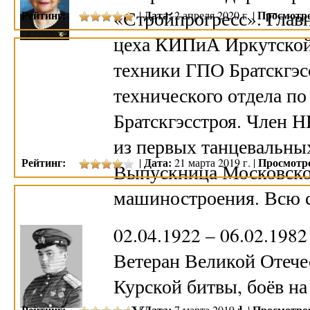
«Стройпрогресс». Глав
Рейтинг:
Дата:
Просмотр
|
2 апреля 2020 г. |
цеха КИПиА Иркутской
техники ГПО Братскгэс
технического отдела по
Братскгэсстроя. Член 
из первых танцевальных
Рейтинг:
Дата:
Просмотр
|
21 марта 2019 г. |
Выпускница Московско
машиностроения. Всю
02.04.1922 – 06.02.198
Ветеран Великой Отече
Курской битвы, боёв на
Рейтинг:
Дата:
Просмотро
|
7 марта 2019 г. |