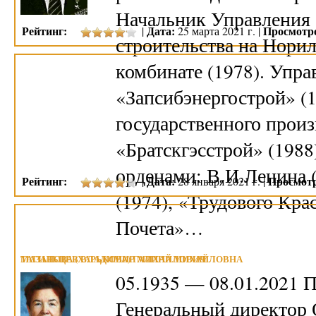
Начальник Управления
Рейтинг:
Дата:
Просмотр
|
25 марта 2021 г. |
строительства на Нори
комбинате (1978). Упр
«Запсибэнергострой» (
государственного прои
«Братскгэсстрой» (1988
орденами: В.И.Ленина 
Рейтинг:
Дата:
Просмот
|
28 января 2021 г. |
(1974), «Трудового Кра
Почета»…
МАЗАНОВА (ХАРЬКОВА) ГАЛИНА МИХАЙЛОВНА
ТАГИЛЬЦЕВ ВЛАДИМИР МИХАЙЛОВИЧ
05.1935 — 08.01.2021 
Генеральный директор