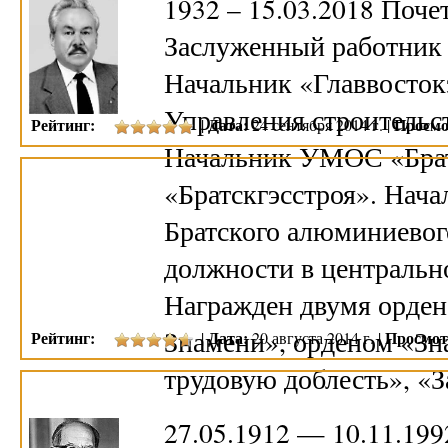
1932 – 15.03.2018 Поч
Заслуженный работник 
Начальник «Главвосток
Управления строительс
Рейтинг:
Дата:
Просмо
|
24 сентября 2014 г. |
Начальник УМОС «Брат
«Братскгэсстроя». Нача
Братского алюминиевого
должности в центральн
Награжден двумя орден
Знамени», орденом «Зн
Рейтинг:
Дата:
Просмот
|
20 августа 2014 г. |
трудовую доблесть», «
27.05.1912 — 10.11.19