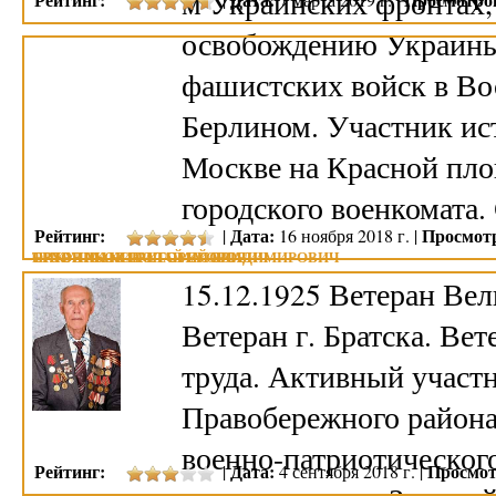
м Украинских фронтах,
освобождению Украины
фашистских войск в Во
Берлином. Участник ис
Москве на Красной пло
городского военкомата
Рейтинг:
Дата:
Просмот
|
16 ноября 2018 г. |
НИКУЛИН НИКОЛАЙ ЕГОРОВИЧ
ОРЛОВ МАКСИМ ТОМАСОВИЧ
ТРУБНИКОВ ГРИГОРИЙ ВЛАДИМИРОВИЧ
15.12.1925 Ветеран Ве
Ветеран г. Братска. Вет
труда. Активный участ
Правобережного района
военно-патриотического
Рейтинг:
Дата:
Просмот
|
4 сентября 2018 г. |