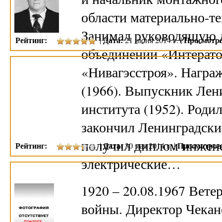
области материально-те
Занимал руководящую 
Рейтинг:
Дата:
Просмотро
|
21 июня 2014 г. |
объединении «Интерато
«Нивагэсстроя». Награ
(1966). Выпускник Лен
института (1952). Родил
закончил Ленинградски
получил диплом инжене
Рейтинг:
Дата:
Просмотров
|
30 мая 2014 г. |
электрические…
1920 – 20.08.1967 Вет
войны. Директор Чекан