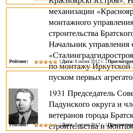
механизации «Краснояр
монтажного управления
строительства Братско
Начальник управления 
«Сталинградгидростроя
Рейтинг:
Дата:
Просмотро
|
8 июня 2012 г. |
по монтажу Иркутской 
пуском первых агрега
1931 Председатель Сове
Падунского округа и чл
ветеранов города Братс
строительства и монтаж
Рейтинг:
Дата:
Просмотро
|
5 июня 2012 г. |