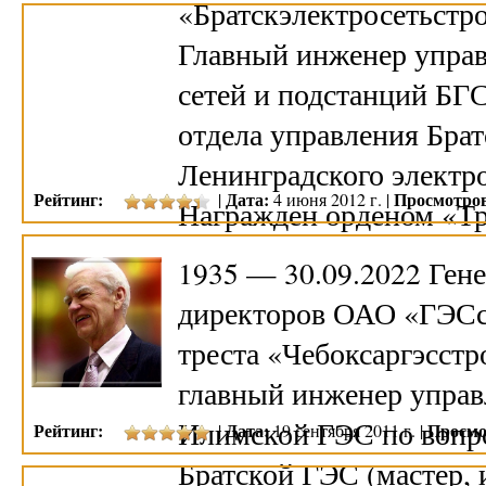
«Братскэлектросетьстро
Главный инженер управ
сетей и подстанций БГС
отдела управления Бра
Ленинградского электро
Рейтинг:
Дата:
Просмотро
|
4 июня 2012 г. |
Награжден орденом «Т
1935 — 30.09.2022 Гене
директоров ОАО «ГЭСст
треста «Чебоксаргэсстр
главный инженер управ
Илимской ГЭС по вопр
Рейтинг:
Дата:
Просмо
|
19 сентября 2011 г. |
Братской ГЭС (мастер,