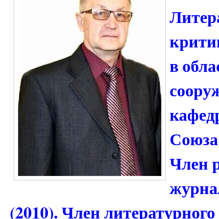
Литера
крити
в обла
сооруж
кафед
Союза 
Член 
журна
(2010). Член литературног