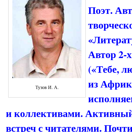
Поэт. Ав
творческ
«Литерату
Автор 2-
(«Тебе, л
из Африки
Тузов И. А.
исполняе
и коллективами. Активный
встреч с читателями. Почт