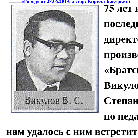
«Город» от 28.06.2013; автор: Кирилл Бакуркин)
75 лет
послед
директ
произв
«Братс
Викуло
Степан
но нед
нам удалось с ним встретить