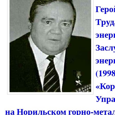
Геро
Труд
энер
Засл
энер
(199
«Кор
Упра
на Норильском горно-мета