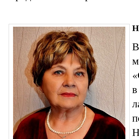
Н
В
м
«
в
л
п
Н