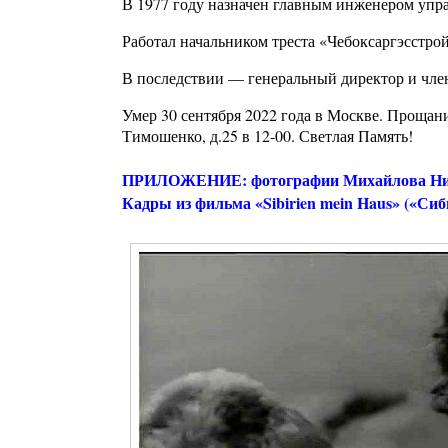
В 1977 году назначен главным инженером упр
Работал начальником треста «Чебоксаргэсстрой
В последствии — генеральный директор и чле
Умер 30 сентября 2022 года в Москве. Прощани
Тимошенко, д.25 в 12-00. Светлая Память!
ПРИЛОЖЕНИЕ: фотографии Михайлова Никол
Кадры из фильма «Sibirien mein Haus» («Сиб