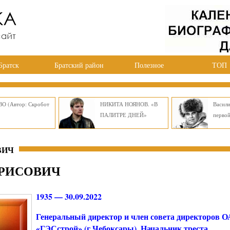
Братск
Братский район
Полезное
ТОП
О (Автор: Скробот
НИКИТА НОЯНОВ. «В
Васил
ПАЛИТРЕ ДНЕЙ»
перво
ВИЧ
РИСОВИЧ
1935 — 30.09.2022
Генеральный директор и член совета директоров 
«ГЭСстрой» (г.Чебоксары). Начальник треста