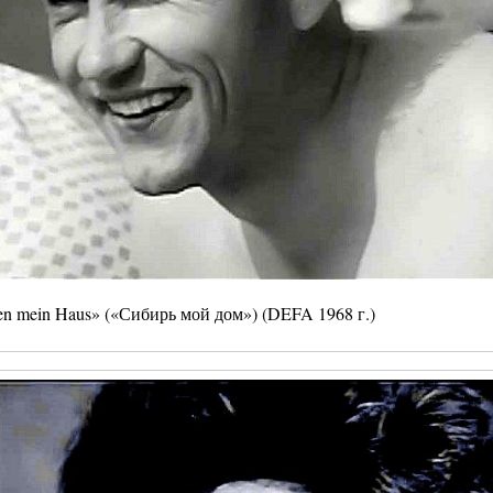
ien mein Haus» («Сибирь мой дом») (DEFA 1968 г.)