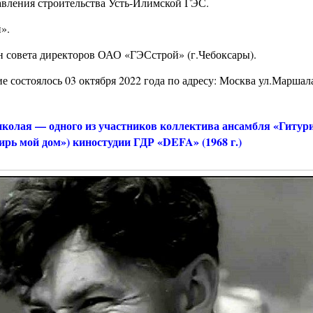
авления строительства Усть-Илимской ГЭС.
».
н совета директоров ОАО «ГЭСстрой» (г.Чебоксары).
е состоялось 03 октября 2022 года по адресу: Москва ул.Маршал
ая — одного из участников коллектива ансамбля «Гитур
ирь мой дом») киностудии ГДР «DEFA» (1968 г.)