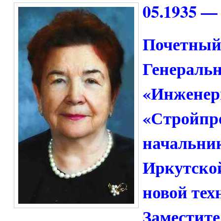
05.1935 — 
Почетный 
Генераль
«Инженер
«Стройпро
начальни
Иркутской
новой тех
Заместите