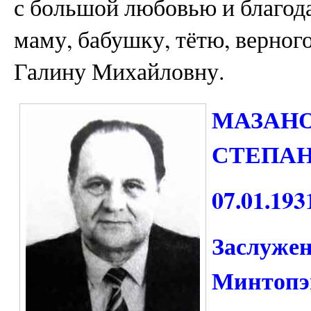
с большой любовью и благо
маму, бабушку, тётю, верног
Галину Михайловну.
МАЗАНО
СТЕПА
07.01.193
Заслуже
Минтопэ