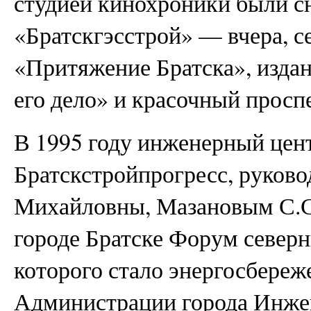
студией кинохроники были 
«Братскгэсстрой» — вчера, се
«Притяжение Братска», изда
его дело» и красочный просп
В 1995 году инженерный цент
Братскстройпрогресс, руков
Михайловны, Мазановым С.С.
городе Братске Форум северн
которого стало энергосбереже
Администрации города Инже