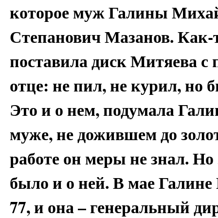
которое муж Галины Миха
Степанович Мазанов. Как-
поставила диск Митяева с п
отце: не пил, не курил, но 
Это и о нем, подумала Гал
муже, не дожившем до золот
работе он меры не знал. Но
было и о ней. В мае Галин
77, и она – генеральный д