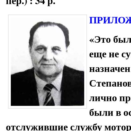
пер.) : 34 р.
ПРИЛО
«Это был
еще не 
назначен
Степанов
лично пр
были в о
отслужившие службу мотори