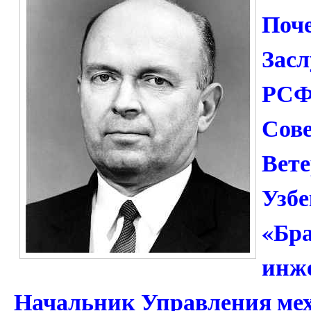
Поч
Зас
РСФ
Сов
Вете
Узбе
«Бра
инже
Начальник Управления ме