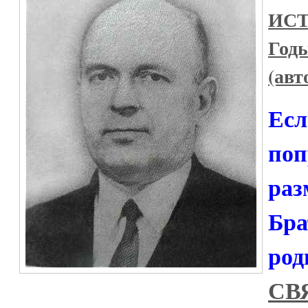
ИСТ
Годы
(ав
Есл
поп
раз
Бра
род
СВ