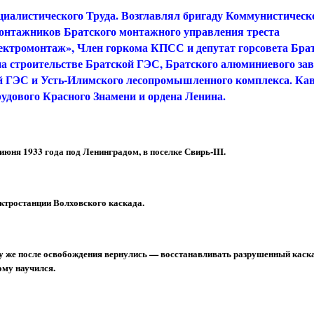
циалистического Труда. Возглавлял бригаду Коммунистическ
онтажников Братского монтажного управления треста
ектромонтаж», Член горкома КПСС и депутат горсовета Брат
на строительстве Братской ГЭС, Братского алюминиевого заво
 ГЭС и Усть-Илимского лесопромышленного комплекса. Ка
рудового Красного Знамени и ордена Ленина.
июня 1933 года под Ленинградом, в поселке Свирь-III.
ктростанции Волховского каскада.
у же после освобождения вернулись — восстанавливать разрушенный каска
ому научился.