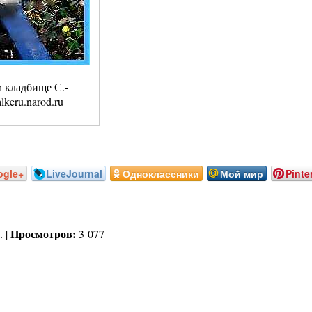
 кладбище С.-
keru.narod.ru
ogle+
LiveJournal
Одноклассники
Мой мир
Pinte
Просмотров:
. |
3 077