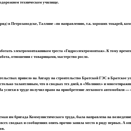
нодорожном техническом училище.
зряд) в Петрозаводске, Таллине –по направлению, т.к. хороших токарей, ко
работать электромонтажником треста «Гидроэлектромонтаж». К тому време
абота, отношения с товарищами, мастерство росло.
тельствах привело на Ангару на строительство Братской ГЭС в Братское у
столько талантливым, что в сводках тех дней, в «Молниях» и многотиражн
За успехи в труде получил право на приобретение легкового автомобиля —
емая им бригада Коммунистического труда, была направлена на возведени
 всех сводках и сообщениях опять прочно заняла место в ряду первых. А о
ов.