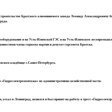
а строительстве Братского алюминиевого завода Леониду Александровичу 
руда.
рооборудование и на Усть-Илимской ГЭС и на Усть-Илимском лесопромыш
занностями члена горкома партии и депутат горсовета Братска.
овском кладбище г.Санкт-Петербурга.
я «Гидроэлектромонтажа» по административно-хозяйственной части.
и, уехал в Ленинград, женился и был принят на работу в трест «Гидроэлект