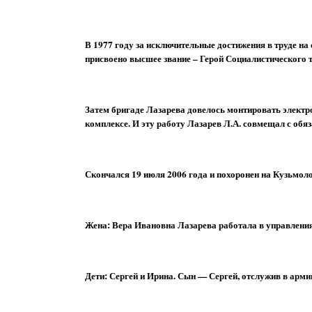
В 1977 году за исключительные достижения в труде н
присвоено высшее звание – Герой Социалистического т
Затем бригаде Лазарева довелось монтировать элект
комплексе. И эту работу Лазарев Л.А. совмещал с обя
Скончался 19 июля 2006 года и похоронен на Кузьмол
Жена: Вера Ивановна Лазарева работала в управлени
Дети: Сергей и Ирина. Сын — Сергей, отслужив в арми