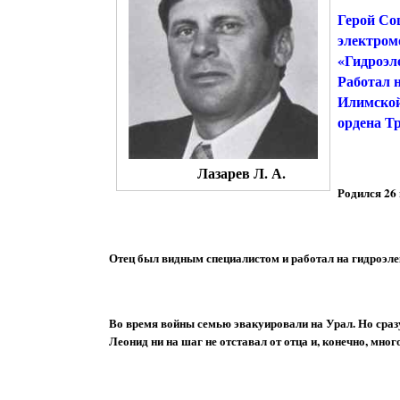
Герой Со
электром
«Гидроэл
Работал 
Илимской
ордена Т
Лазарев Л. А.
Родился 26 
Отец был видным специалистом и работал на гидроэле
Во время войны семью эвакуировали на Урал. Но сраз
Леонид ни на шаг не отставал от отца и, конечно, мног