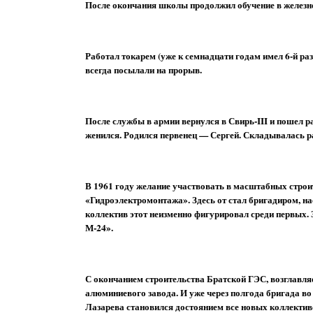
После окончания школы продолжил обучение в желез
Работал токарем (уже к семнадцати годам имел 6-й ра
всегда посылали на прорыв.
После службы в армии вернулся в Свирь-III и пошел 
женился. Родился первенец — Сергей. Складывалась р
В 1961 году желание участвовать в масштабных строи
«Гидроэлектромонтажа». Здесь от стал бригадиром, на
коллектив этот неизменно фигурировал среди первых. 
М-24».
С окончанием строительства Братской ГЭС, возглавля
алюминиевого завода. И уже через полгода бригада во
Лазарева становился достоянием все новых коллектив