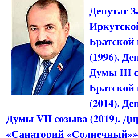
Депутат З
Иркутской
Братской 
(1996). Д
Думы III 
Братской 
(2014). Д
Думы VII созыва (2019). 
«Санаторий «Солнечный»» 