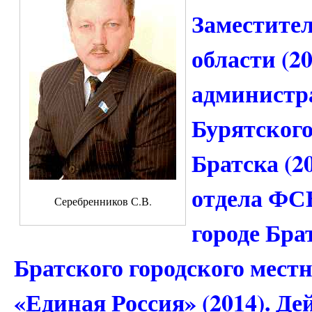
Заместител
области (2
администр
Бурятского
Братска (2
отдела ФСБ
Серебренников С.В.
городе Бра
Братского городского мест
«Единая Россия» (2014). Д