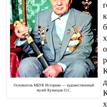
г
к
б
х
о
р
К
д
Основатель МБУК Историко — художественный
К
музей Кузнецов О.С.
х