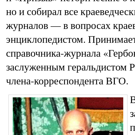
но и собирал все краеведчески
журналов — в вопросах крае
энциклопедистом. Принимает
справочника-журнала «Гербов
заслуженным геральдистом Р
члена-корреспондента ВГО.
В
з
п