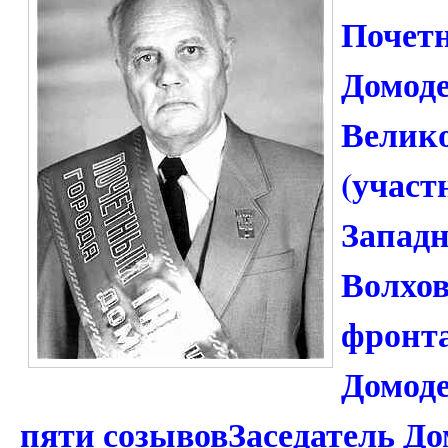
Почет
Домоде
Велик
(участ
Западн
Волхов
фронта
Домоде
пяти созывовЗаседатель До