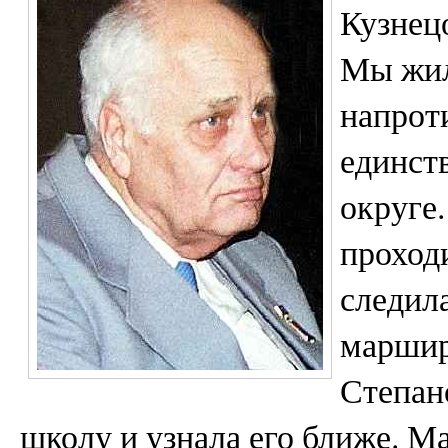
Кузнецо
Мы жил
напрот
единст
округе
проходи
следил
маршир
Степан
школу и узнала его ближе. М