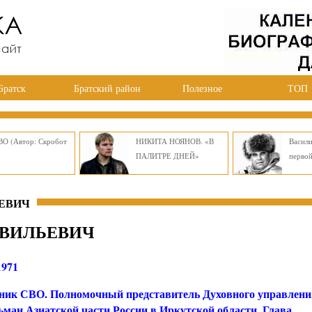
Братск
Братский район
Полезное
ТОП
О (Автор: Скробот
НИКИТА НОЯНОВ. «В
Васил
ПАЛИТРЕ ДНЕЙ»
перво
ЕВИЧ
АВИЛЬЕВИЧ
1971
ник СВО. Полномочный представитель Духовного управлени
ьман Азиатской части России в Иркутской области. Глава