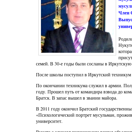
мусул
Член 
Выпус
униве
Родилс
Нукутс
котора
присут
семей. В 30-е годы были сосланы в Иркутскую 
После школы поступил в Иркутский техникум 
По окончании техникума служил в армии. Пол
году. Прошел путь от командира взвода до ком
Братск. В запас вышел в звании майора.
В 2011 году окончил Братский государственны
«Психологический портрет мусульман, прожив
университет.
Вместе с единомышленниками решил объединит