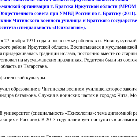
ьманской организации г. Братска Иркутской области (МРОМ
Общественного совета при УМВД России по г. Братску (2011).
кник Читинского военного училища и Братского государств
рситета (специальность «Психология»).
я 27 ноября 1971 года и рос в семье рабочих в п. Новонукутский
кого района Иркутской области. Воспитывался в мусульманской
я придерживалась традиций ислама, постоянно вместе со старш
ствовал на мусульманских праздниках. Родители были из состо
область из Татарстана.
физической культуры.
учил образование в Читинском военном училище,которое законч
андира батальона. Служил в воинских частях в городах Чита, Мо
й университет (специальность «Психология»; тема дипломной р
ающих в России»). В 2013 году планирует поступить в исламск
ь мусульман города Братска, создать религиозную организаци