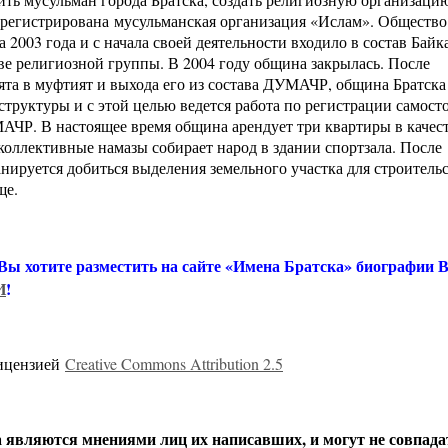
зарегистрирована мусульманская организация «Ислам». Обществ
 2003 года и с начала своей деятельности входило в состав Байк
ве религиозной группы. В 2004 году община закрылась. После
ыята в муфтият и выхода его из состава ДУМАЧР, община Братск
структуры и с этой целью ведется работа по регистрации самост
ЧР. В настоящее время община арендует три квартиры в качес
оллективные намазы собирает народ в здании спортзала. После
нируется добиться выделения земельного участка для строитель
ще.
 Вы хотите разместить на сайте «Имена Братска» биографии
И
!
лицензией
Creative Commons Attribution 2.5
вляются мнениями лиц их написавших, и могут не совпада