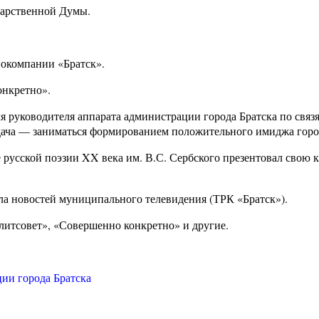
дарственной Думы.
иокомпании «Братск».
онкретно».
ля руководителя аппарата администрации города Братска по связ
адача — заниматься формированием положительного имиджа горо
ке русской поэзии XX века им. В.С. Сербского презентовал свою 
ела новостей муниципального телевидения (ТРК «Братск»).
литсовет», «Совершенно конкретно» и другие.
ии города Братска