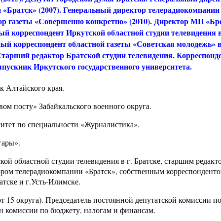
 «Братск» (2007). Генеральный директор телерадиокомпании
тор газеты «Совершенно конкретно» (2010). Директор МП «Бр
й корреспондент Иркутской областной студии телевидения в
ый корреспондент областной газеты «Советская молодежь» в
Старший редактор Братской студии телевидения. Корреспонд
пускник Иркутского государственного университета.
к Алтайского края.
вом посту» Забайкальского военного округа.
итет по специальности «Журналистика».
гары».
ой областной студии телевидения в г. Братске, старшим редакт
тором телерадиокомпании «Братск», собственным корреспондент
атске и г.Усть-Илимске.
от 15 округа). Председатель постоянной депутатской комиссии п
н комиссии по бюджету, налогам и финансам.