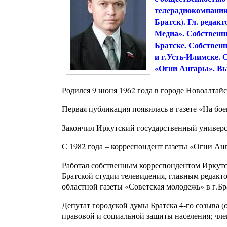
телерадиокомпании
Братск). Гл. редак
Медиа». Собственны
Братске. Собственн
и г.Усть-Илимске. 
«Огни Ангары». Вы
Родился 9 июня 1962 года в городе Новоалтайс
Первая публикация появилась в газете «На бое
Закончил Иркутский государственный универс
С 1982 года – корреспондент газеты «Огни Ан
Работал собственным корреспондентом Иркутск
Братской студии телевидения, главным редак
областной газеты «Советская молодежь» в г.Бр
Депутат городской думы Братска 4-го созыва (
правовой и социальной защиты населения; чле