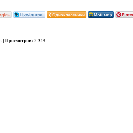
ogle+
LiveJournal
Одноклассники
Мой мир
Pinte
Просмотров:
. |
5 349