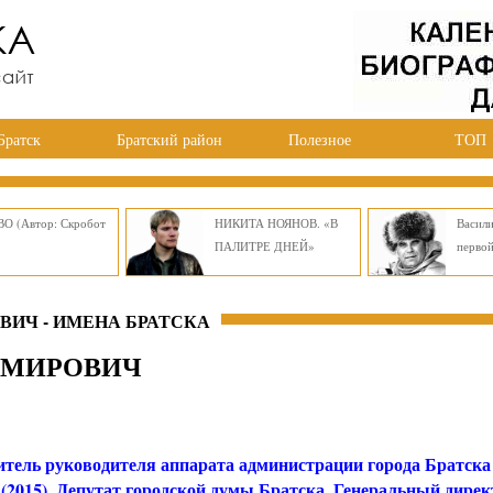
Братск
Братский район
Полезное
ТОП
О (Автор: Скробот
НИКИТА НОЯНОВ. «В
Васил
ПАЛИТРЕ ДНЕЙ»
перво
ИЧ - ИМЕНА БРАТСКА
ИМИРОВИЧ
итель руководителя аппарата администрации города Братска
(2015). Депутат городской думы Братска. Генеральный дирек