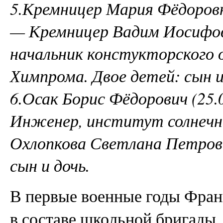
5.Кремницер Мария Фёдоровн
— Кремницер Вадим Иосифович
начальник констукторского
Химпрома. Двое детей: сын и
6.Осак Борис Фёдорович (25.0
Инженер, институт солнечн
Охлопкова Светлана Петровна
сын и дочь.
В первые военные годы Франц
в составе школьной бригады.