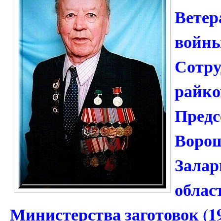
Ветер
войны
Сотру
райко
Предс
Ворош
Залар
облас
Министерства заготовок (1