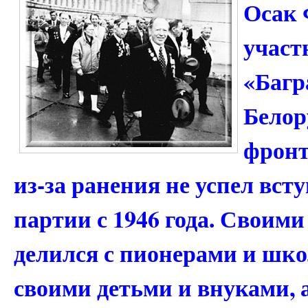
Осак 
участ
«Багр
Белор
фронт
из‑за ранения не успел вст
партии с 1946 года. Своим
делился с пионерами и шко
своими детьми и внуками, а