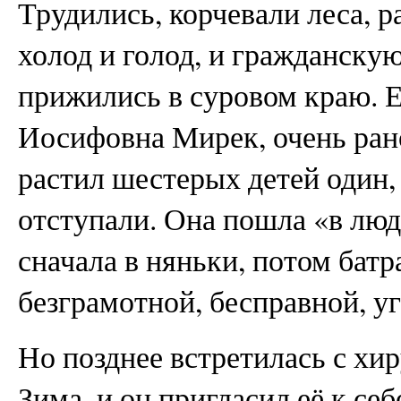
Трудились, корчевали леса, 
холод и голод, и гражданску
прижились в суровом краю. Е
Иосифовна Мирек, очень рано
растил шестерых детей один, 
отступали. Она пошла «в люд
сначала в няньки, потом батр
безграмотной, бесправной, у
Но позднее встретилась с хи
Зима, и он пригласил её к се