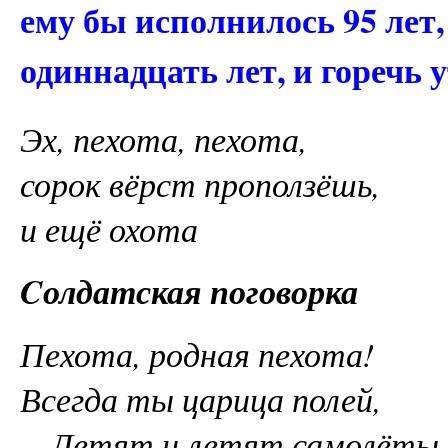
ему бы исполнилось 95 лет, 
одиннадцать лет, и горечь 
Эх, пехота, пехота,
сорок вёрст проползёшь,
и ещё охота
Cолдатская поговорка
Пехота, родная пехота!
Всегда ты царица полей,
…Летят и летят самолёты.