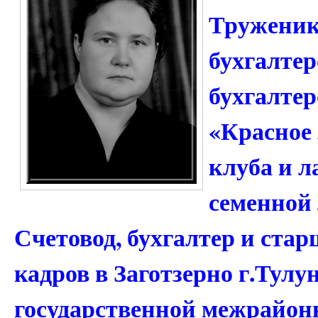
Труженик
бухгалтер
бухгалтер
«Красное 
клуба и л
семенной 
Счетовод, бухгалтер и ста
кадров в Заготзерно г.Тулу
государственной межрайон