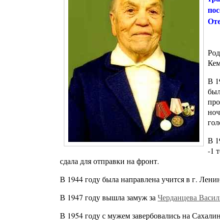
пос
Оте
Род
Кем
В 1
был
про
ноч
гол
В 1
-1 
сдала для отправки на фронт.
В 1944 году была направлена учится в г. Лен
В 1947 году вышла замуж за
Черданцева Васил
В 1954 году с мужем завербовались на Сахали