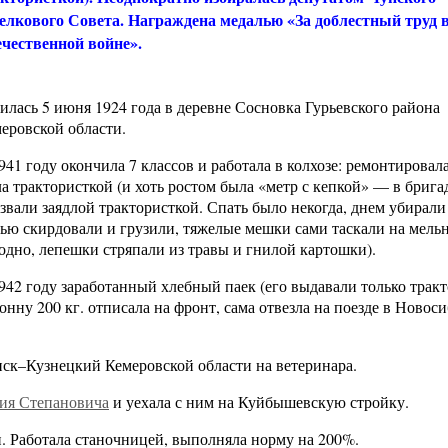
елкового Совета. Награждена медалью «За доблестный труд 
чественной войне».
илась 5 июня 1924 года в деревне Сосновка Гурьевского района
еровской области.
941 году окончила 7 классов и работала в колхозе: ремонтировала
а трактористкой (и хоть ростом была «метр с кепкой» — в бригад
звали заядлой трактористкой. Спать было некогда, днем убирали 
ью скирдовали и грузили, тяжелые мешки сами таскали на мель
одно, лепешки стряпали из травы и гнилой картошки).
942 году заработанный хлебный паек (его выдавали только трак
тонну 200 кг. отписала на фронт, сама отвезла на поезде в Новос
инск–Кузнецкий Кемеровской области на ветеринара.
ия Степановича
и уехала с ним на Куйбышевскую стройку.
н. Работала станочницей, выполняла норму на 200%.