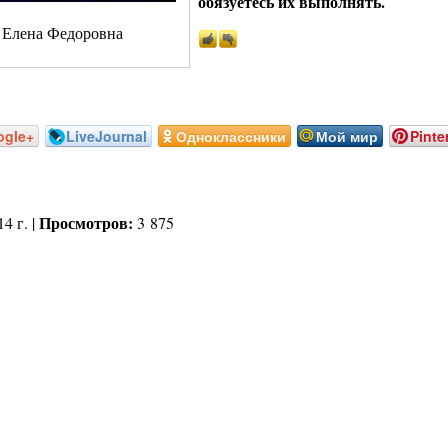
обязуетесь их выполнять.
 Елена Федоровна
ogle+
LiveJournal
Одноклассники
Мой мир
Pinte
Просмотров:
4 г. |
3 875