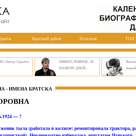
Братск
Братский район
Полезное
ТОП
О (Автор: Скробот
НИКИТА НОЯНОВ. «В
Васил
ПАЛИТРЕ ДНЕЙ»
перво
А - ИМЕНА БРАТСКА
ОРОВНА
6.1924 — ?
женик тыла (работала в колхозе: ремонтировала трактора, р
ктористкой). Неоднократно избиралась депутатом Чунского