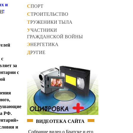
ых и
СПОРТ
И
!
СТРОИТЕЛЬСТВО
ТРУЖЕНИКИ ТЫЛА
УЧАСТНИКИ
ГРАЖДАНСКОЙ ВОЙНЫ
ЭНЕРГЕТИКА
елей
ДРУГИЕ
 с
вляет за
нтарии с
бой
ления
ного,
арушающие
а РФ.
ентарий»
ВИДЕОТЕКА САЙТА
словия и
Собрание видео о Братске и его