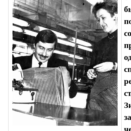
б
п
с
п
о
с
р
с
З
з
ч