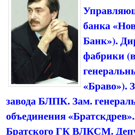
Управляющ
банка «Нов
Банк»). Д
фабрики (в
генеральн
«Браво»). 
завода БЛПК. Зам. генерал
объединения «Братскдрев»
Братского ГК ВЛКСМ. Депу