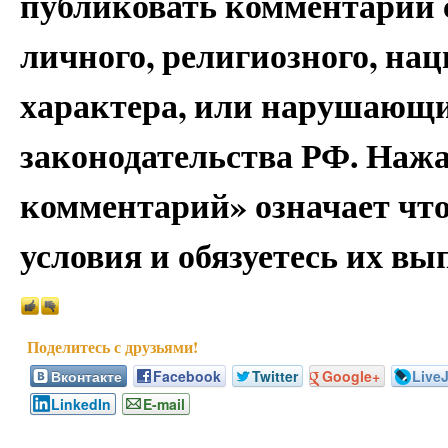
публиковать комментарии 
личного, религиозного, на
характера, или нарушающи
законодательства РФ. Наж
комментарий» означает чт
условия и обязуетесь их вы
Вконтакте
Facebook
Twitter
Google+
Live
LinkedIn
E-mail