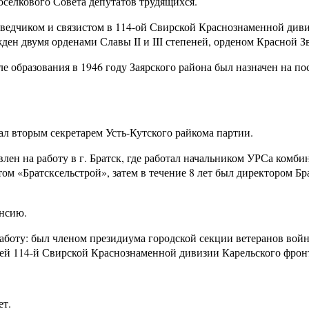
оселкового Совета депутатов трудящихся.
ведчиком и связистом в 114-ой Свирской Краснознаменной див
ден двумя орденами Славы II и III степеней, орденом Красной З
сле образования в 1946 году Заярского района был назначен на по
ал вторым секретарем Усть-Кутского райкома партии.
ен на работу в г. Братск, где работал начальником УРСа комби
ом «Братсксельстрой», затем в течение 8 лет был директором Бр
енсию.
боту: был членом президиума городской секции ветеранов вой
ей 114-й Свирской Краснознаменной дивизии Карельского фрон
ет.