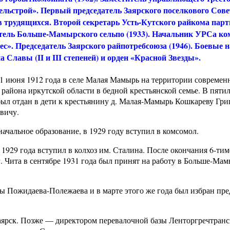
ельстрой». Первый председатель Заярского поселкового Сове
в трудящихся. Второй секретарь Усть-Кутского райкома парти
тель Больше-Мамырского сельпо (1933). Начальник УРСа ко
ес». Председатель Заярского райпотребсоюза (1946). Боевые 
а Славы (II и III степеней) и орден «Красной Звезды».
1 июня 1912 года в селе Малая Мамырь на территории современ
 района иркутской области в бедной крестьянской семье. В пяти
был отдан в дети к крестьянину д. Малая-Мамырь Кошкареву Гр
вичу.
ачальное образование, в 1929 году вступил в комсомол.
 1929 года вступил в колхоз им. Сталина. После окончания 6-ти
г. Чита в сентябре 1931 года был принят на работу в Больше-Ма
ды Пожидаева-Полежаева и в марте этого же года был избран пре
 Заярск. Позже — директором перевалочной базы Ленторгречтранс