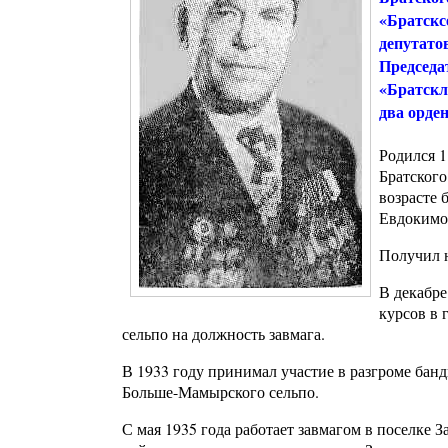
«Братскс
депутато
Председа
«Братскл
два орден
Родился 1
Братского
возрасте 
Евдокимо
Получил н
В декабре
курсов в 
сельпо на должность завмага.
В 1933 году принимал участие в разгроме бан
Больше-Мамырского сельпо.
С мая 1935 года работает завмагом в поселке