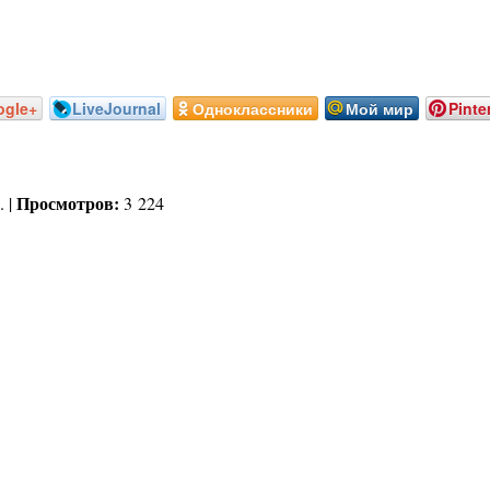
ogle+
LiveJournal
Одноклассники
Мой мир
Pinte
Просмотров:
. |
3 224