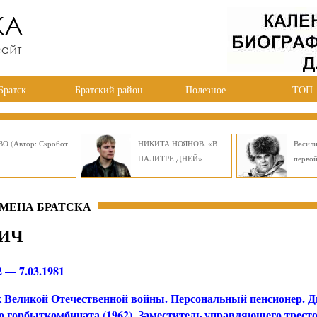
Братск
Братский район
Полезное
ТОП
О (Автор: Скробот
НИКИТА НОЯНОВ. «В
Васил
ПАЛИТРЕ ДНЕЙ»
перво
ИМЕНА БРАТСКА
ИЧ
2 — 7.03.1981
 Великой Отечественной войны. Персональный пенсионер. Д
о горбыткомбината (1962). Заместитель управляющего трест