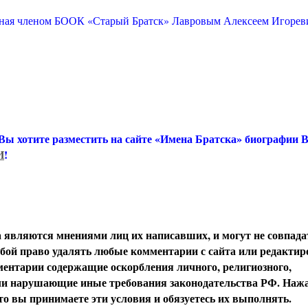
нная членом БООК «Старый Братск» Лавровым Алексеем Игорев
 Вы хотите разместить на сайте «Имена Братска» биографии
И
!
вляются мнениями лиц их написавших, и могут не совпада
обой право удалять любые комментарии с сайта или редактир
ентарии содержащие оскорбления личного, религиозного,
или нарушающие иные требования законодательства РФ. Наж
о вы принимаете эти условия и обязуетесь их выполнять.