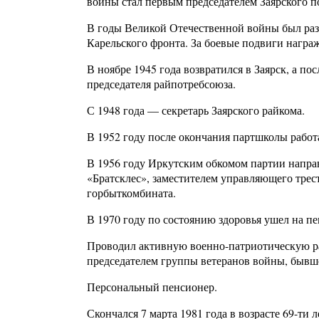
войны стал первым председателем Заярского п
В годы Великой Отечественной войны был раз
Карельского фронта. За боевые подвиги награж
В ноябре 1945 года возвратился в Заярск, а по
председателя райпотребсоюза.
С 1948 года — секретарь Заярского райкома.
В 1952 году после окончания партшколы работ
В 1956 году Иркутским обкомом партии направл
«Братсклес», заместителем управляющего трест
горбыткомбината.
В 1970 году по состоянию здоровья ушел на п
Проводил активную военно-патриотическую ра
председателем группы ветеранов войны, бывш
Персональный пенсионер.
Скончался 7 марта 1981 года в возрасте 69-ти л