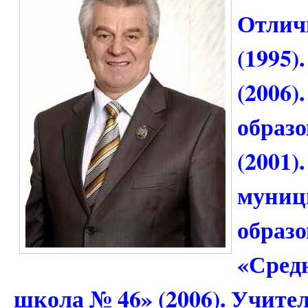
Отлич
(1995)
(2006)
образо
(2001)
муниц
образ
«Сред
школа № 46» (2006). Учите