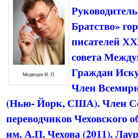
Руководитель
Братство» го
писателей ХХ
совета Между
Граждан Иску
Медведев И. П.
Член Всемирн
(Нью- Йорк, США). Член С
переводчиков Чеховского о
им. А.П. Чехова (2011). Ла