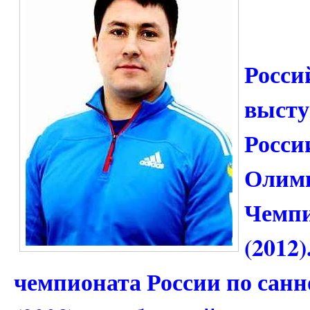
Росси
высту
Росси
Олимп
Чемпи
(2012
чемпионата России по санн