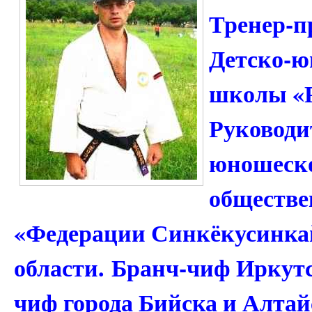
Тренер-п
Детско-ю
школы «Р
Руководи
юношеско
обществе
«Федерации Синкёкусинка
области. Бранч-чиф Иркутс
чиф города Бийска и Алтай