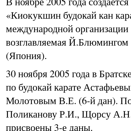
В ноябре 2005 года создается
«Киокукшин будокай кан кара
международной организации б
возглавляемая Й.Блюмингом 
(Япония).
30 ноября 2005 года в Братс
по будокай карате Астафьевым
Молотовым В.Е. (6-й дан). П
Поликанову Р.И., Щорсу А.Н
присвоены 3-е даны.