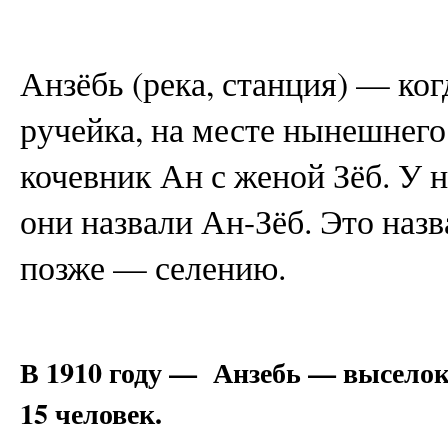
Анзёбь (река, станция) — ког
ручейка, на месте нынешнего
кочевник Ан с женой Зёб. У 
они назвали Ан-Зёб. Это назв
позже — селению.
В 1910 году — Анзебь — выселок
15 человек.