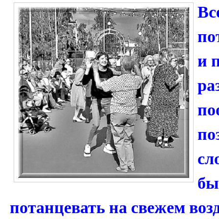
Вс
по
и 
ра
по
по
сл
бы
потанцевать на свежем возд