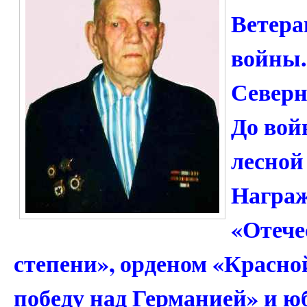
Ветера
войны.
Северн
До вой
лесной
Награж
«Отече
степени», орденом «Красно
победу над Германией» и 