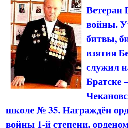
Ветеран 
войны. У
битвы, б
взятия Б
служил н
Братске –
Чекановс
школе № 35. Награждён ор
войны 1-й степени, ордено