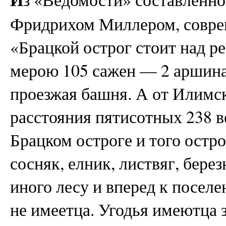
Фридрихом Миллером, совре
«Брацкой острог стоит над р
мерою 105 сажен — 2 аршина 
проезжая башня. А от Илимск
расстояния пятисотных 238 в
Брацком остроге и того остро
сосняк, елник, листвяг, берез
иного лесу и вперед к посел
не имеетца. Угодья имеютца 