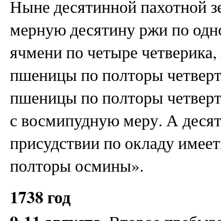
Ныне десятинной пахотной зе
мерную десятину ржи по одно
ячмени по четыре четверика,
пшеницы по полторы четверти
пшеницы по полторы четверти
с восмипудную меру. А деся
присудствии по окладу имеет
полторы осмины».
1738 год