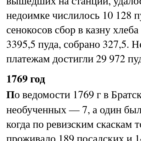
вышедших на станции, удалось
недоимке числилось 10 128 п
сенокосов сбор в казну хлеб
3395,5 пуда, собрано 327,5. 
платежам достигли 29 972 пу
1769 год
П
о ведомости 1769 г в Братс
необученных — 7, а один был
когда по ревизским скаскам т
проживало 189 посадских и 