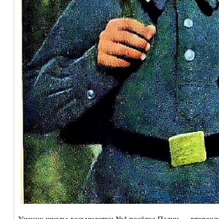
Ученик школы-восьмилетки №4 посёлка Падун — второкла