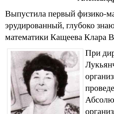
Выпустила первый физико-ма
эрудированный, глубоко зна
математики Кащеева Клара В
При ди
Лукьянч
организ
проведе
Абсолю
организ