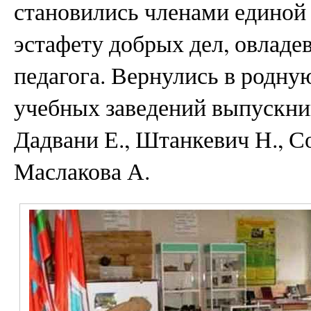
становились членами единой
эстафету добрых дел, овладе
педагога. Вернулись в родну
учебных заведений выпускник
Дадвани Е., Штанкевич Н., Со
Маслакова А.