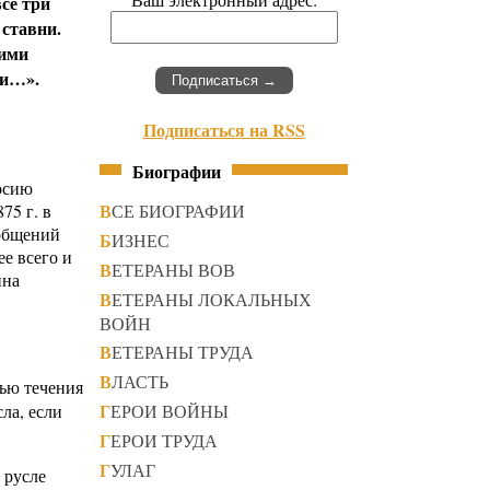
се три
 ставни.
кими
ни…».
Подписаться на RSS
Биографии
досию
ВСЕ БИОГРАФИИ
75 г. в
ообщений
БИЗНЕС
е всего и
ВЕТЕРАНЫ ВОВ
ина
ВЕТЕРАНЫ ЛОКАЛЬНЫХ
ВОЙН
ВЕТЕРАНЫ ТРУДА
ВЛАСТЬ
тью течения
ГЕРОИ ВОЙНЫ
ла, если
ГЕРОИ ТРУДА
ГУЛАГ
 русле