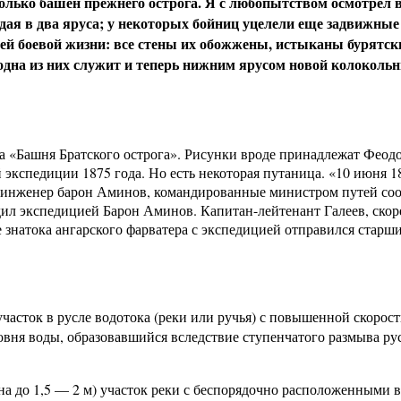
колько башен прежнего острога. Я с любопытством осмотрел в
ая в два яруса; у некоторых бойниц уцелели еще задвижные
ей боевой жизни: все стены их обожжены, истыканы бурятс
одна из них служит и теперь нижним ярусом новой колоколь
нка «Башня Братского острога». Рисунки вроде принадлежат Фео
экспедиции 1875 года. Но есть некоторая путаница. «10 июня 18
и инженер барон Аминов, командированные министром путей с
дил экспедицией Барон Аминов. Капитан-лейтенант Галеев, скоре
 знатока ангарского фарватера с экспедицией отправился старш
асток в русле водотока (реки или ручья) с повышенной скорос
вня воды, образовавшийся вследствие ступенчатого размыва рус
 до 1,5 — 2 м) участок реки с беспорядочно расположенными в