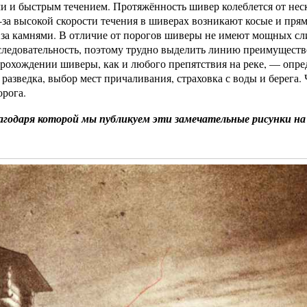
 и быстрым течением. Протяжённость шивер колеблется от нес
-за высокой скорости течения в шиверах возникают косые и пря
 за камнями. В отличие от порогов шиверы не имеют мощных сл
следовательность, поэтому трудно выделить линию преимущест
прохождении шиверы, как и любого препятствия на реке, — опре
азведка, выбор мест причаливания, страховка с воды и берега. 
орога.
лагодаря которой мы публикуем эти замечательные рисунки н