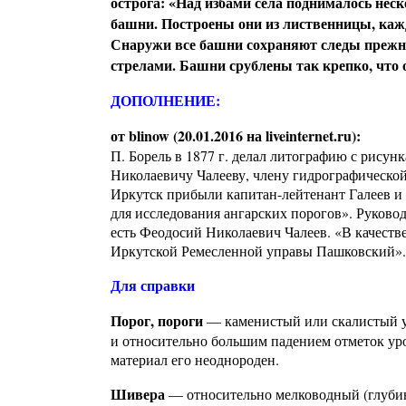
острога: «Над избами села поднималось нес
башни. Построены они из лиственницы, кажд
Снаружи все башни сохраняют следы прежн
стрелами. Башни срублены так крепко, что 
ДОПОЛНЕНИЕ:
от blinow (20.01.2016 на liveinternet.ru):
П. Борель в 1877 г. делал литографию с рису
Николаевичу Чалееву, члену гидрографической 
Иркутск прибыли капитан-лейтенант Галеев 
для исследования ангарских порогов». Руково
есть Феодосий Николаевич Чалеев. «В качестве
Иркутской Ремесленной управы Пашковский».
Для справки
Порог, пороги
— каменистый или скалистый уч
и относительно большим падением отметок уро
материал его неоднороден.
Шивера
— относительно мелководный (глубина