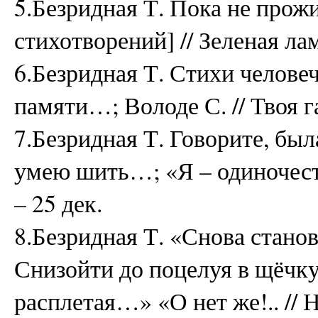
5.Безридная Т. Пока не прожи
стихотворений] // Зеленая лам
6.Безридная Т. Стихи челове
памяти…; Володе С. // Твоя га
7.Безридная Т. Говорите, бы
умею шить…; «Я – одиночеств
– 25 дек.
8.Безридная Т. «Снова стано
Снизойти до поцелуя в щёчк
расплетая…» «О нет же!.. // 