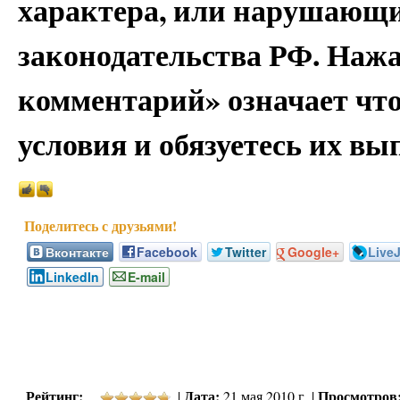
характера, или нарушающи
законодательства РФ. Наж
комментарий» означает чт
условия и обязуетесь их вы
Вконтакте
Facebook
Twitter
Google+
Live
LinkedIn
E-mail
Рейтинг:
Дата:
Просмотров
|
21 мая 2010 г. |