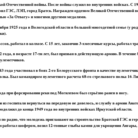
ой Отечественной войны. После войны служил во внутренних войсках. С 19
оил ГЭС, ЛЭП, город Братск. Награжден орденом Великой Отечественной в
алью «За Отвагу» и многими другими медалями.
ября 1925 года в Вологодской области в большой многодетной семье (у ро
ки).
ссов, работал в колхозе. С 15 лет, закончив 3-хмесячные курсы, работал тр
2 года, в возрасте 17-ти лет, был призван в действующую армию. В течение 
пулеметчиков.
43 года участвовал в боях 2-го Белорусского фронта в качестве пулеметчи
олка. Был командиром пулеметного расчета 68-го стрелкового полка 16 Л
ода при форсировании реки под Могилевом был серьёзно ранен в ногу.
 из госпиталя вернуться на передовую не довелось, и службу в армии Анат
одолжил до конца 1949 года во внутренних войсках Иркутской области.
л по радио, что молодежь приглашают на строительство Братской ГЭС и ге
 он работал шофером, возил 12-тонные глыбы камня для укрощения Ангары,