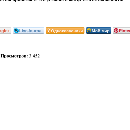
ogle+
LiveJournal
Одноклассники
Мой мир
Pinte
Просмотров:
|
3 452