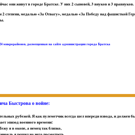
час они живут в городе Братске. У них 2 сыновей, 3 внуков и 3 правнуков.
 2 степени, медалью «За Отвагу», медалью «За Победу над фашисткой Гер
ы.
-24 микрорайонов, размещенная на сайте администрации города Братска
ича Быстрова о войне:
тельных рубежей. Я как пулеметчик всегда шел впереди взвода, и должен 
ает эпизод военного времени:
Лежу я в окопе, а немец так близко,
бинокль я решил на него посмотреть,