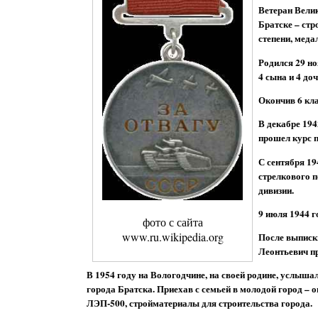
Ветеран Велик
Братске – стр
степени, мед
Родился 29 но
4 сына и 4 доч
Окончив 6 кла
В декабре 194
прошел курс 
С сентября 19
стрелкового п
дивизии.
9 июля 1944 г
фото с сайта
www.ru.wikipedia.org
После выписки
Леонтьевич пр
В 1954 году на Вологодчине, на своей родине, услыша
города Братска. Приехав с семьей в молодой город –
ЛЭП-500, стройматериалы для строительства города.