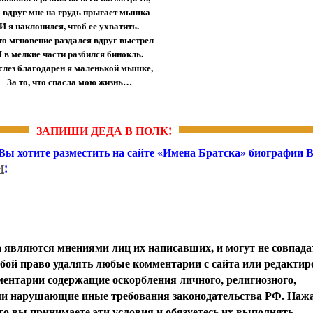
 вдруг мне на грудь прыгает мышка
И я наклонился, чтоб ее ухватить.
то мгновение раздался вдруг выстрел
 в мелкие части разбился бинокль.
слез благодарен я маленькой мышке,
За то, что спасла мою жизнь…
ЗАПИШИ ДЕДА В ПОЛК!
 Вы хотите разместить на сайте «Имена Братска» биографии
И
!
вляются мнениями лиц их написавших, и могут не совпада
обой право удалять любые комментарии с сайта или редактир
ентарии содержащие оскорбления личного, религиозного,
или нарушающие иные требования законодательства РФ. Наж
о вы принимаете эти условия и обязуетесь их выполнять.