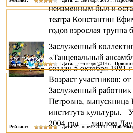
неизменным был и оста
театра Константин Ефи
годов взрослая труппа
Заслуженный коллектив
«Танцевальный ансамбл
Рейтинг:
Дата:
Просмот
|
1 сентября 2013 г. |
создан 5 октября 1981 
Возраст участников: от 
Заслуженный работник
Петровна, выпускница 
института культуры. У
2004 год — диплом Лау
Рейтинг:
Дата:
Просмот
|
22 апреля 2013 г. |