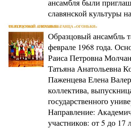
ансамбля были пригла
славянской культуры н
ОБРАЗЦОВЫЙ АНСАМБЛЬ ТАНЦА «ОГОНЬКИ»
ТЕАТР КУКОЛ «ТИРЛЯМЫ»
Образцовый ансамбль т
феврале 1968 года. Осн
Раиса Петровна Молчан
Татьяна Анатольевна Ко
Паженцева Елена Валер
коллектива, выпускниц
государственного униве
Направление: Академич
участников: от 5 до 17