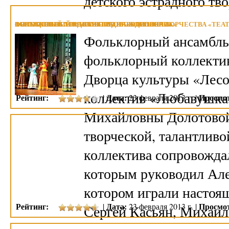
детского эстрадного тв
ФОЛЬКЛОРНЫЙ АНСАМБЛЬ «ЛЮБАВУШКА»
ЗАСЛУЖЕННЫЙ КОЛЛЕКТИВ НАРОДНОГО ТВОРЧЕСТВА «ТЕАТ
ОБРАЗЦОВЫЙ ХОР МАЛЬЧИКОВ «ЖАВОРОНОК»
ВОКАЛЬНО-ЭСТРАДНАЯ СТУДИЯ «ВАСИЛИКИ»
Фольклорный ансамбл
фольклорный коллектив,
Дворца культуры «Лес
коллектив «Любавушка
Рейтинг:
Дата:
Просмо
|
23 февраля 2013 г. |
Михайловны Долотовой
творческой, талантлив
коллектива сопровожда
которым руководил Але
котором играли настоя
Рейтинг:
Дата:
Просмо
|
23 февраля 2013 г. |
Сергей Касьян, Михаи