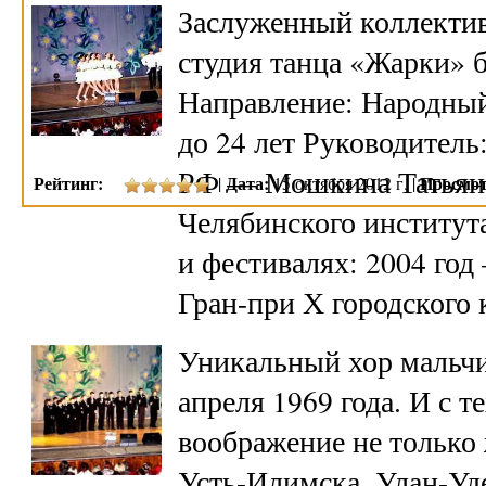
Заслуженный коллектив
студия танца «Жарки» б
Направление: Народный 
до 24 лет Руководител
РФ — Мошкина Татьяна
Рейтинг:
Дата:
Просмот
|
15 октября 2012 г. |
Челябинского институт
и фестивалях: 2004 год
Гран-при Х городского
Уникальный хор мальчи
апреля 1969 года. И с т
воображение не только 
Усть-Илимска, Улан-Уде