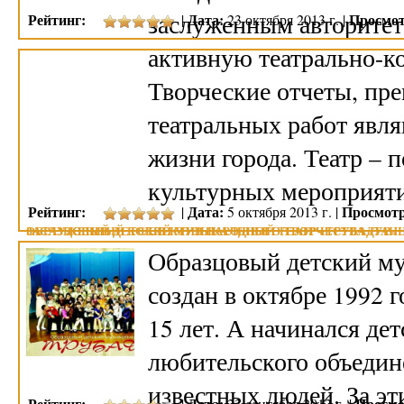
заслуженным авторитет
Рейтинг:
Дата:
Просмот
|
23 октября 2013 г. |
активную театрально-к
Творческие отчеты, пр
театральных работ явл
жизни города. Театр – 
культурных мероприят
Рейтинг:
Дата:
Просмотр
|
5 октября 2013 г. |
ОБРАЗЦОВЫЙ ДЕТСКИЙ МУЗЫКАЛЬНЫЙ ТЕАТР «ТРУБАДУР»
ЗАСЛУЖЕННЫЙ КОЛЛЕКТИВ НАРОДНОГО ТВОРЧЕСТВА «ТАН
Образцовый детский му
создан в октябре 1992 г
15 лет. А начинался дет
любительского объедин
известных людей. За эт
Рейтинг:
Дата:
Просмо
|
23 сентября 2013 г. |