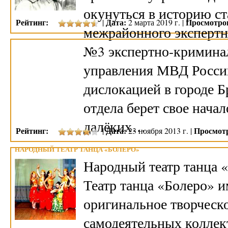
окунуться в историю ст
Рейтинг:
Дата:
Просмотро
|
2 марта 2019 г. |
межрайонного экспертн
№3 экспертно-криминал
управления МВД России
дислокацией в городе Б
отдела берет свое начал
далёких…
Рейтинг:
Дата:
Просмот
|
23 ноября 2013 г. |
НАРОДНЫЙ ТЕАТР ТАНЦА «БОЛЕРО»
Народный театр танца «
Театр танца «Болеро» и
оригинальное творческо
самодеятельных коллект