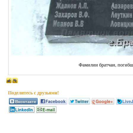
Фамилии братчан, погибш
Вконтакте
Facebook
Twitter
Google+
Live
LinkedIn
E-mail