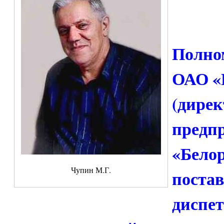
Полно
ОАО «Б
(дирек
предп
«Бело
Чупин М.Г.
постав
диспет